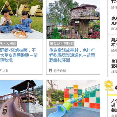
TO
國
專
京K
國
宛
苗栗縣・南庄鄉
縣・大湖鄉
本
住進童話故事村，免排行
野餐×窯烤披薩，不
國
程吃喝玩樂通通包～苗栗
時大草皮盡興跑跳～苗
蘇維拉莊園
琉璃秋境
像
驚
閒娛樂
親子住宿
桃
入
采
義
嘉