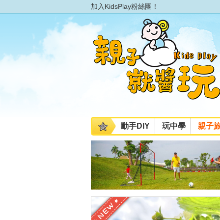
加入KidsPlay粉絲團！
動手DIY
玩中學
親子