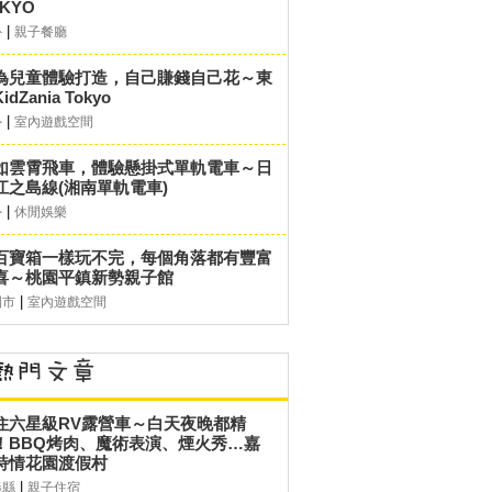
KYO
|
外
親子餐廳
為兒童體驗打造，自己賺錢自己花～東
idZania Tokyo
|
外
室內遊戲空間
如雲霄飛車，體驗懸掛式單軌電車～日
江之島線(湘南單軌電車)
|
外
休閒娛樂
百寶箱一樣玩不完，每個角落都有豐富
喜～桃園平鎮新勢親子館
|
園市
室內遊戲空間
住六星級RV露營車～白天夜晚都精
！BBQ烤肉、魔術表演、煙火秀…嘉
詩情花園渡假村
|
義縣
親子住宿