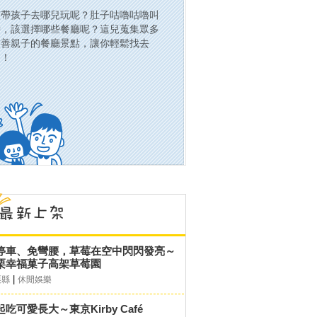
該帶孩子去哪兒玩呢？肚子咕嚕咕嚕叫
時，該選擇哪些餐廳呢？這兒蒐集眾多
友善親子的餐廳景點，讓你輕鬆找去
處！
停車、免彎腰，草莓在空中閃閃發亮～
栗幸福菓子高架草莓園
|
栗縣
休閒娛樂
起吃可愛長大～東京Kirby Café