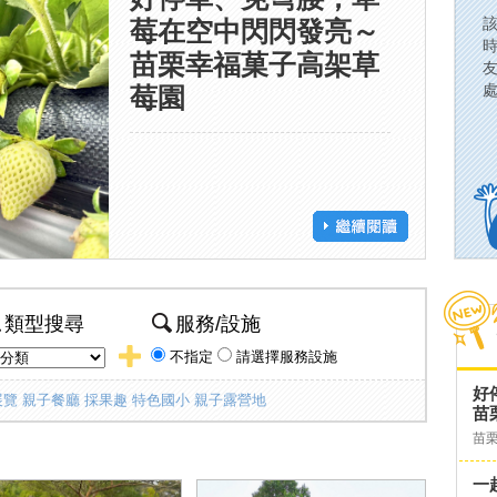
莓在空中閃閃發亮～
苗栗幸福菓子高架草
莓園
類型搜尋
服務/設施
不指定
請選擇服務設施
好
展覽
親子餐廳
採果趣
特色國小
親子露營地
苗
苗
一