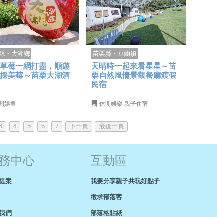
縣・大湖鄉
苗栗縣・卓蘭鎮
路草莓一網打盡，順遊
天晴時一起來看星星～苗
園採美莓～苗栗大湖酒
栗自然風情景觀餐廳渡假
民宿
閒娛樂
休閒娛樂
親子住宿
3
4
5
6
7
下一頁
最後一頁
務中心
互動區
提案
我要分享親子共玩好點子
徵求部落客
我們
部落格貼紙