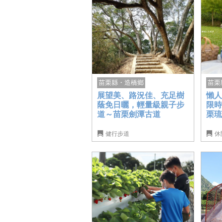
苗栗
苗栗縣・造橋鄉
懶人
展望美、路況佳、充足樹
限
蔭免日曬，輕量級親子步
栗
道～苗栗劍潭古道
健行步道
休