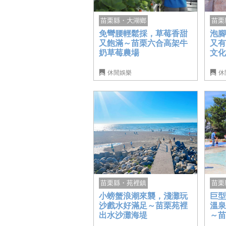
苗栗縣・大湖鄉
苗栗
免彎腰輕鬆採，草莓香甜
泡腳
又飽滿～苗栗六合高架牛
又
奶草莓農場
文
休閒娛樂
休
苗栗縣・苑裡鎮
苗栗
小螃蟹浪潮來襲，淺灘玩
巨
沙戲水好滿足～苗栗苑裡
溫
出水沙灘海堤
～