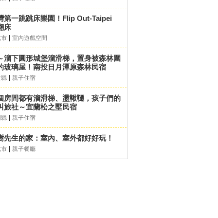
第一跳跳床樂園！Flip Out-Taipei
翻床
|
北市
室內遊戲空間
～溜下圓形城堡溜滑梯，置身被森林圍
的玻璃屋！南投日月潭原森林民宿
|
投縣
親子住宿
個房間都有溜滑梯、盪鞦韆，孩子們的
叫旅社～宜蘭松之墅民宿
|
蘭縣
親子住宿
樹先生的家：室內、室外都好好玩！
|
北市
親子餐廳