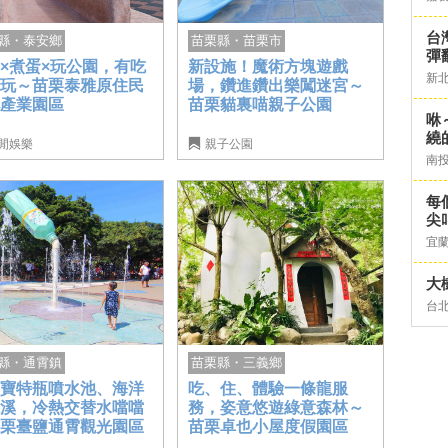
台灣
苗栗縣・苗栗市
縣・泰安鄉
彈
新設施！魔術方塊遊戲
×煮蛋×玩公園，有吃
新
場，鑽進鑽出樂闖迷宮～
有玩～苗栗泰雅原住民
苗栗貓裏喵親子公園
化產業園區
咻
繞
閒娛樂
親子公園
南
每
尖
宜
大
台
苗栗縣・三義鄉
縣・通霄鎮
吃、住、體驗一條龍服
型寶特瓶噴水池、海洋
務，姿意悠遊綠意森林～
泉溪，冷熱交替水噹噹
苗栗卓也小屋度假園區
苗栗臺鹽通霄觀光園區