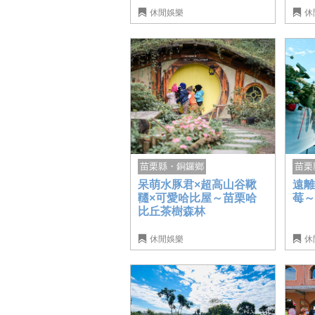
休閒娛樂
休
苗栗縣・銅鑼鄉
苗栗
呆萌水豚君×超高山谷鞦
遠
韆×可愛哈比屋～苗栗哈
莓
比丘茶樹森林
休閒娛樂
休