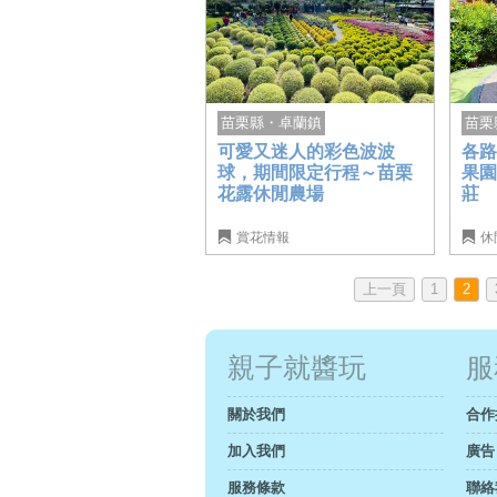
苗栗
苗栗縣・卓蘭鎮
各
可愛又迷人的彩色波波
果
球，期間限定行程～苗栗
莊
花露休閒農場
賞花情報
休
上一頁
1
2
親子就醬玩
服
關於我們
合作
加入我們
廣告
服務條款
聯絡