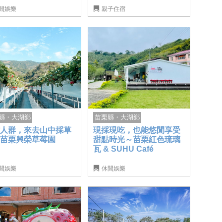
閒娛樂
親子住宿
苗栗縣・大湖鄉
縣・大湖鄉
現採現吃，也能悠閒享受
離人群，來去山中採草
甜點時光～苗栗紅色琉璃
～苗栗興榮草莓園
瓦 & SUHU Café
閒娛樂
休閒娛樂