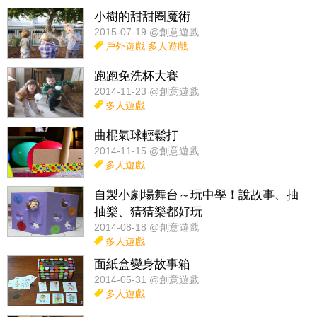
小樹的甜甜圈魔術
2015-07-19 @創意遊戲
戶外遊戲
多人遊戲
跑跑免洗杯大賽
2014-11-23 @創意遊戲
多人遊戲
曲棍氣球輕鬆打
2014-11-15 @創意遊戲
多人遊戲
自製小劇場舞台～玩中學！說故事、抽
抽樂、猜猜樂都好玩
2014-08-18 @創意遊戲
多人遊戲
面紙盒變身故事箱
2014-05-31 @創意遊戲
多人遊戲