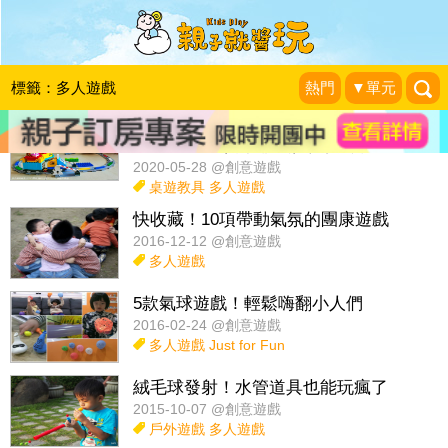
話題：
五感開發＆感覺統合
桌遊教具
說故事遊戲
標籤：多人遊戲
熱門
▼單元
火車自己動起來，學齡前幼童也能玩編
程～ LEGO樂高編程啟蒙小火車
2020-05-28 @創意遊戲
桌遊教具
多人遊戲
快收藏！10項帶動氣氛的團康遊戲
2016-12-12 @創意遊戲
多人遊戲
5款氣球遊戲！輕鬆嗨翻小人們
2016-02-24 @創意遊戲
多人遊戲
Just for Fun
絨毛球發射！水管道具也能玩瘋了
2015-10-07 @創意遊戲
戶外遊戲
多人遊戲