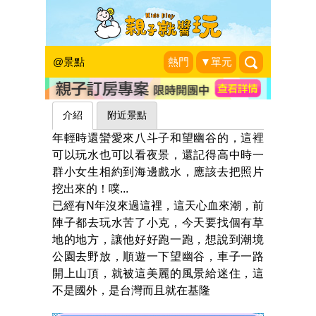
潮境公園
五口成器
|
2011-07-01
@景點
熱門
▼單元
介紹
附近景點
年輕時還蠻愛來八斗子和望幽谷的，這裡
可以玩水也可以看夜景，還記得高中時一
群小女生相約到海邊戲水，應該去把照片
挖出來的！噗...
已經有N年沒來過這裡，這天心血來潮，前
陣子都去玩水苦了小克，今天要找個有草
地的地方，讓他好好跑一跑，想說到潮境
公園去野放，順遊一下望幽谷，車子一路
開上山頂，就被這美麗的風景給迷住，這
不是國外，是台灣而且就在基隆