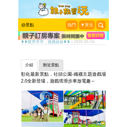
耶誕襪遊戲塔×滑步車賽
道，千坪大空間玩整天～彰
@景點
熱門
▼單元
化社頭公園
❥❥暖男哥哥，傲嬌妹妹❥❥
|
2025-05-04
介紹
附近景點
彰化最新景點，社頭公園-織襪主題遊戲場
2.0全新登場，遊戲塔滑步車放電趣～