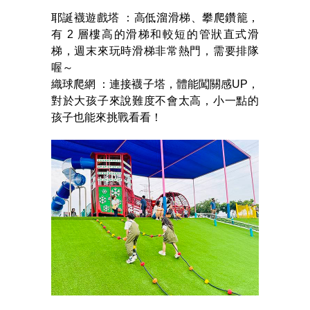
耶誕襪遊戲塔 ：高低溜滑梯、攀爬鑽籠，
有 2 層樓高的滑梯和較短的管狀直式滑
梯，週末來玩時滑梯非常熱門，需要排隊
喔～
織球爬網 ：連接襪子塔，體能闖關感UP，
對於大孩子來說難度不會太高，小一點的
孩子也能來挑戰看看！