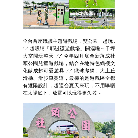
全台首座織襪主題遊戲場，雙公園一起玩 .
ᐟ.ᐟ 超吸睛「耶誕襪遊戲塔」開溜啦～千坪
大空間玩整天 .ᐟ.ᐟ 今年四月底全新落成社
頭公園兒童遊戲場，結合在地特色織襪文
化做成超可愛遊具 .ᐟ.ᐟ 織球爬網、大土丘
滑梯、滑步車賽道，最棒的是遊戲區全都
有遮陽設計，超適合夏天來玩，不用曝曬
在太陽底下，放電可以玩得更久啦～