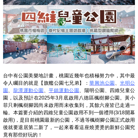
台中有公園美樂地計畫，桃園近幾年也積極努力中，其中最
令人矚目的就是【旗艦公園七兄弟】：
華興池公園
、
光明公
園
、
龍潭運動公園
、
平鎮運動公園
、陽明公園、四維兒童公
園，以及預計在2025年3月底啟用八德區楓樹腳公園。黃小
菲只剩楓樹腳因尚未啟用而未收集到，其餘六座皆已走過一
輪。本篇要介紹的四維兒童公園啟用不到一個禮拜(3/18開幕
啟用)，是目前桃園最新的公園，不過等楓樹腳公園正式啟用
後就要退居第二新了，一起來看看這座燒燙燙的新鮮公園究
竟有那些好玩的！