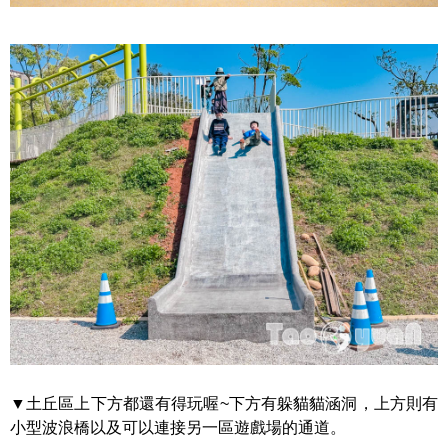
▼土丘區上下方都還有得玩喔~下方有躲貓貓涵洞，上方則有
小型波浪橋以及可以連接另一區遊戲場的通道。