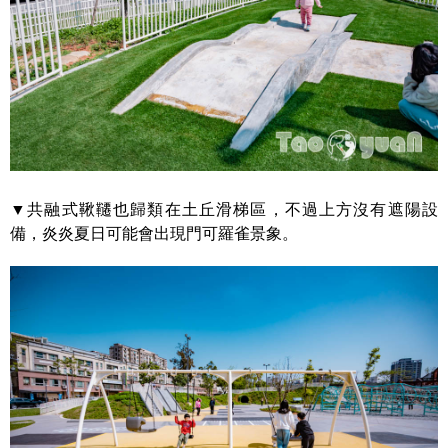
▼共融式鞦韆也歸類在土丘滑梯區，不過上方沒有遮陽設
備，炎炎夏日可能會出現門可羅雀景象。