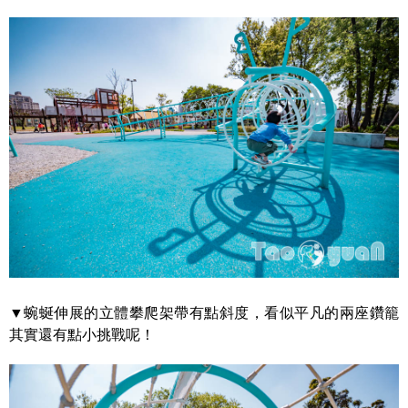
▼蜿蜒伸展的立體攀爬架帶有點斜度，看似平凡的兩座鑽籠
其實還有點小挑戰呢！