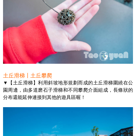
土丘滑梯〡土丘攀爬
▼【土丘滑梯】利用斜坡地形規劃而成的土丘滑梯圍繞在公
園周邊，由多道磨石子滑梯和不同攀爬介面組成，長條狀的
分布還能延伸連接到其他的遊具區喔！