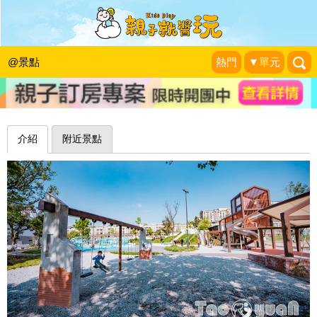
紅磚探索區×眷屋遊戲區，打造眷村風
情連結在地記憶～桃園四維兒童公園
@景點
熱門
▼單元
小菲親子玩樂生活
|
2025-03-20
介紹
附近景點