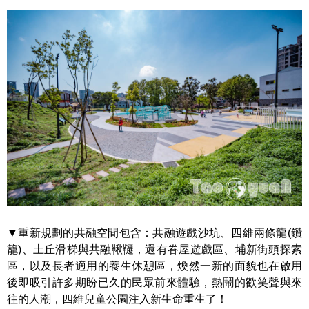
▼重新規劃的共融空間包含：共融遊戲沙坑、四維兩條龍(鑽
籠)、土丘滑梯與共融鞦韆，還有眷屋遊戲區、埔新街頭探索
區，以及長者適用的養生休憩區，煥然一新的面貌也在啟用
後即吸引許多期盼已久的民眾前來體驗，熱鬧的歡笑聲與來
往的人潮，四維兒童公園注入新生命重生了！