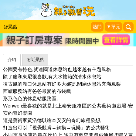
雲端盪鞦韆、藤蔓翹翹板，繪本風遊戲
區出沒中山高～台中泰安服務區
@景點
熱門
▼單元
Wenwen小姐和寶貝們
|
2017-07-16
介紹
附近景點
公園要有特色,就連國道休息站也越來越有主題風格
除了慶和東尼很喜歡,有大水族箱的清水休息站
復古風的湖口休息站有好多大嬸婆,關廟休息站充滿鳳梨
西螺服務站有爸爸最愛的布袋戲
形形色色的休息站服務區,
Wenwen最喜歡的就是北上泰安服務區的公共藝術遊戲場-安
安的奇幻樂園
這是藝術家黃浩德以繪本安安的奇幻旅程發想,
打造出可以「視覺觀賞→觸摸→玩樂」的公共藝術.
小朋友長途車程窩在座位上,途中有個空間跑跳伸展肢體又兼