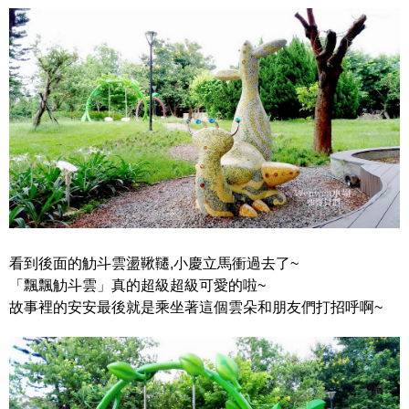
看到後面的觔斗雲盪鞦韆,小慶立馬衝過去了~
「飄飄觔斗雲」真的超級超級可愛的啦~
故事裡的安安最後就是乘坐著這個雲朵和朋友們打招呼啊~