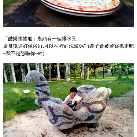
「酷樂搖搖船」裏頭有一個排水孔
慶哥說這好像浴缸,可以在裡面洗澡嗎? (醬子會被警察抓走吧
~我不是恐嚇你~哈)