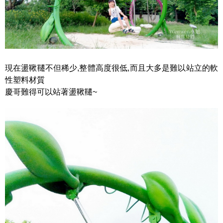
現在盪鞦韆不但稀少,整體高度很低,而且大多是難以站立的軟
性塑料材質
慶哥難得可以站著盪鞦韆~