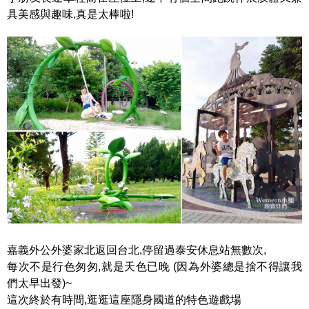
具美感與趣味,真是太棒啦!
嘉義外公外婆家北返回台北,停留過泰安休息站無數次,
每次不是行色匆匆,就是天色已晚 (因為外婆總是捨不得讓我
們太早出發)~
這次終於有時間,逛逛這座隱身國道的特色遊戲場