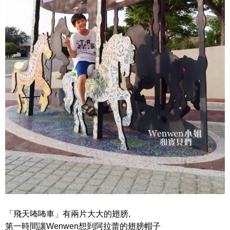
「飛天咘咘車」有兩片大大的翅膀,
第一時間讓Wenwen想到阿拉蕾的翅膀帽子