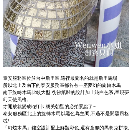
泰安服務區位於台中后里區,這裡最聞名的就是后里馬場
所以北上及南下的泰安服務區都各有一座夢幻的旋轉木馬
南下旋轉木馬比較大型,彷彿紙雕的設計加上純白色系,呈現夢
幻天使風格,
才開放就變成ig打卡,網美朝聖的必拍景點了~
泰安服務區北上的旋轉木馬以黑色為主調,不過不是闇黑風格
啦!
「幻炫木馬」鏤空設計配上鮮豔彩色,還有童趣的馬賽克拼接,