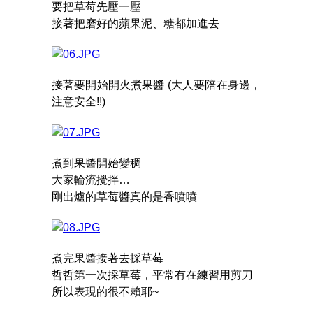
要把草莓先壓一壓
接著把磨好的蘋果泥、糖都加進去
接著要開始開火煮果醬 (大人要陪在身邊，
注意安全!!)
煮到果醬開始變稠
大家輪流攪拌…
剛出爐的草莓醬真的是香噴噴
煮完果醬接著去採草莓
哲哲第一次採草莓，平常有在練習用剪刀
所以表現的很不賴耶~