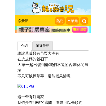
不只採草莓，還可以煮果醬
～台北內湖草莓園
@景點
熱門
▼單元
|
2015-12-27
介紹
附近景點
誰說草莓只有苗栗大湖有
在皮皮媽的號召下
大家一起出發到離我們不遠的內湖休閒農
場
不只可以採草莓，還能煮果醬呢
這一帶有好幾家
我們是在49號的這間，團體可以先預約