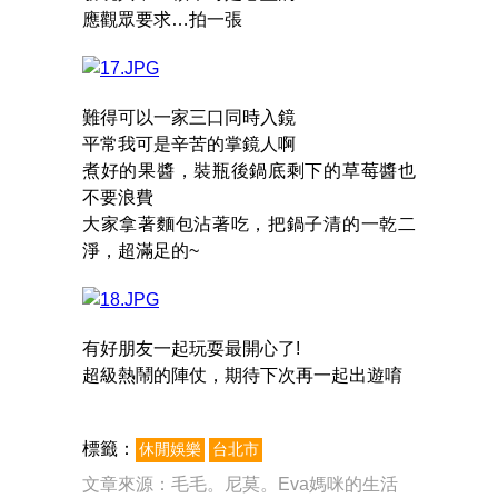
應觀眾要求…拍一張
難得可以一家三口同時入鏡
平常我可是辛苦的掌鏡人啊
煮好的果醬，裝瓶後鍋底剩下的草莓醬也
不要浪費
大家拿著麵包沾著吃，把鍋子清的一乾二
淨，超滿足的~
有好朋友一起玩耍最開心了!
超級熱鬧的陣仗，期待下次再一起出遊唷
標籤：
休閒娛樂
台北市
文章來源：
毛毛。尼莫。Eva媽咪的生活