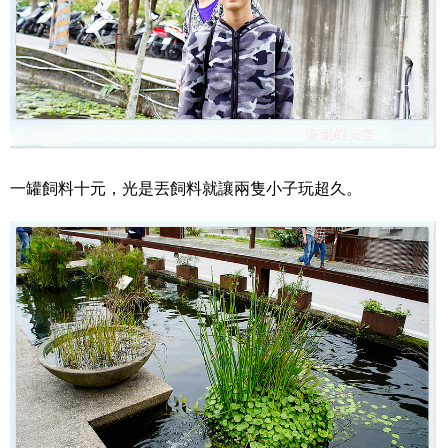
一罐飼料十元，光是丟飼料就讓兩隻小子玩超久。