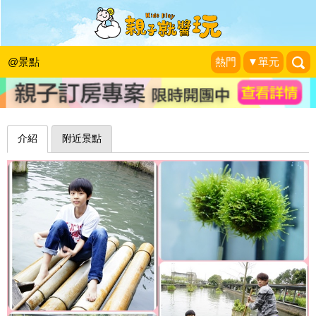
漫步水草森林、遊玩豐富有趣的體驗設
施～宜蘭勝洋休閒農場
@景點
熱門
▼單元
安妮的天空
|
2015-03-11
介紹
附近景點