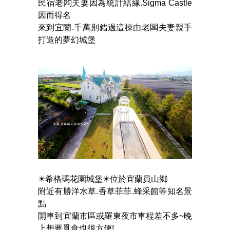
民宿老闆夫妻因為統計結緣.Sigma Castle
因而得名
來到宜蘭.千萬別錯過這棟由老闆夫妻親手
打造的夢幻城堡
☀希格瑪花園城堡☀位於宜蘭員山鄉
附近有勝洋水草.香草菲菲.蜂采館等知名景
點
開車到宜蘭市區或羅東夜市車程差不多~晚
上想要覓食也很方便!