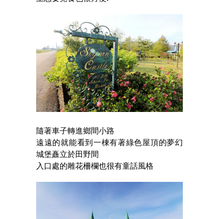
隨著車子轉進鄉間小路
遠遠的就能看到一棟有著綠色屋頂的夢幻
城堡矗立於田野間
入口處的雕花柵欄也很有童話風格