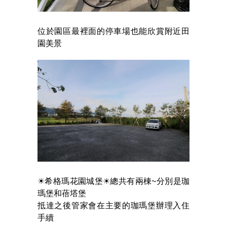
位於園區最裡面的停車場也能欣賞附近田
園美景
☀希格瑪花園城堡☀總共有兩棟~分別是珈
瑪堡和蓓塔堡
抵達之後管家會在主要的珈瑪堡辦理入住
手續