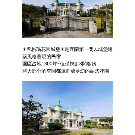
☀希格瑪花園城堡☀是宜蘭第一間以城堡建
築風格呈現的民宿
園區占地1300坪~但僅規劃8間客房
將大部分的空間都規劃成夢幻的歐式花園