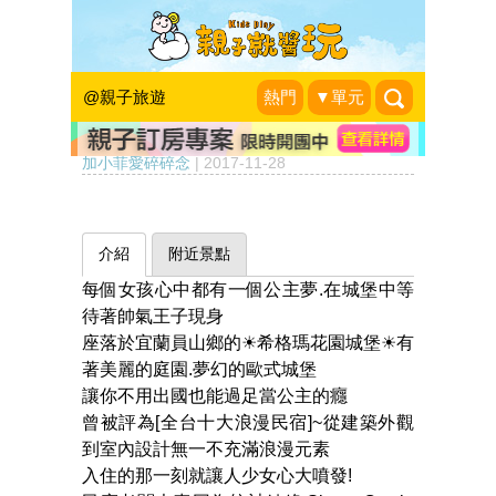
超夢幻城堡民宿，一圓女孩
心中公主夢～宜蘭希格瑪花
@親子旅遊
熱門
▼單元
園城堡
加小菲愛碎碎念
|
2017-11-28
介紹
附近景點
每個女孩心中都有一個公主夢.在城堡中等
待著帥氣王子現身
座落於宜蘭員山鄉的☀希格瑪花園城堡☀有
著美麗的庭園.夢幻的歐式城堡
讓你不用出國也能過足當公主的癮
曾被評為[全台十大浪漫民宿]~從建築外觀
到室內設計無一不充滿浪漫元素
入住的那一刻就讓人少女心大噴發!