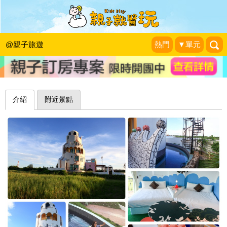
入住美人魚的城堡，擁抱無敵夢幻海景
～澎湖人魚之丘渡假旅店
@親子旅遊
熱門
▼單元
洛基小聿媽
|
2016-09-01
介紹
附近景點