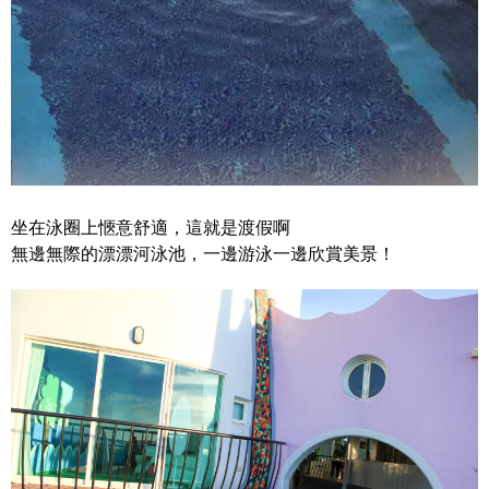
坐在泳圈上愜意舒適，這就是渡假啊
無邊無際的漂漂河泳池，一邊游泳一邊欣賞美景！