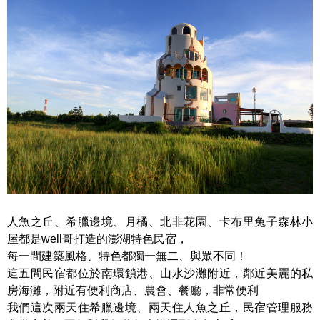
人魚之丘、希臘邊境、月橘、北非花園、卡布里兔子森林小
屋都是well哥打造的澎湖特色民宿，
每一間建築風格、特色都獨一無二、與眾不同！
這五間民宿都位於南環鎖港、山水沙灘附近，鄰近美麗的私
房海灘，附近有便利商店、農會、餐廳，非常便利
我們這次兩天住希臘邊境、兩天住人魚之丘，民宿管理服務