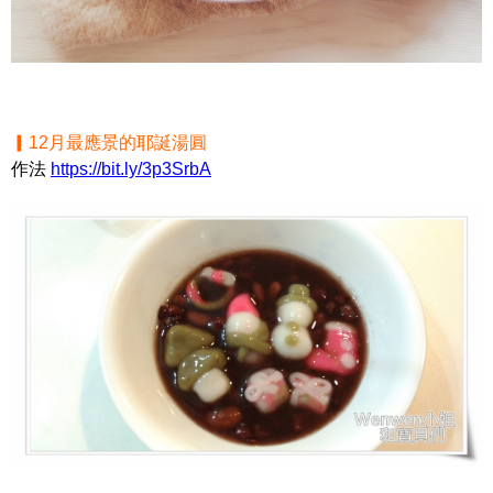
▎12月最應景的耶誕湯圓
作法
https://bit.ly/3p3SrbA