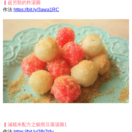
▎超另類的炸湯圓
作法
https://bit.ly/3awa1RC
▎減糯米配方之貓熊豆腐湯圓1
作法
https://bit.ly/38r7t4v