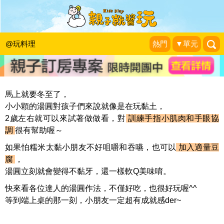
創意湯圓看過來，和孩子一起做一碗湯
圓吧～
@玩料理
熱門
▼單元
KidsPlay編輯室
|
2020-12-21
馬上就要冬至了，
小小顆的湯圓對孩子們來說就像是在玩黏土，
2
歲左右就可以來試著做做看，對
訓練手指小肌肉和手眼協
調
很有幫助喔～
如果怕糯米太黏小朋友不好咀嚼和吞嚥，也可以
加入適量豆
腐
，
湯圓立刻就會變得不黏牙，還一樣軟Q美味唷。
快來看各位達人的湯圓作法，不僅好吃，也很好玩喔^^
等到端上桌的那一刻，小朋友一定超有成就感
der~