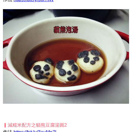
▎減糯米配方之貓熊豆腐湯圓2