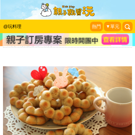
全天然營養寶寶副食品「奇亞籽麻糬牛
奶甜甜圈」，吃出不挑食、不過敏、不
@玩料理
熱門
▼單元
生病的健康體質
羅比媽の育兒與實驗廚房
|
2018-08-27