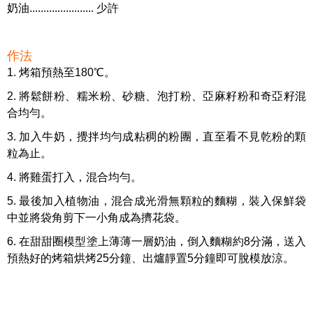
奶油....................... 少許
作法
1. 烤箱預熱至180℃。
2. 將鬆餅粉、糯米粉、砂糖、泡打粉、亞麻籽粉和奇亞籽混
合均勻。
3. 加入牛奶，攪拌均勻成粘稠的粉團，直至看不見乾粉的顆
粒為止。
4. 將雞蛋打入，混合均勻。
5. 最後加入植物油，混合成光滑無顆粒的麵糊，裝入保鮮袋
中並將袋角剪下一小角成為擠花袋。
6. 在甜甜圈模型塗上薄薄一層奶油，倒入麵糊約8分滿，送入
預熱好的烤箱烘烤25分鐘、出爐靜置5分鐘即可脫模放涼。