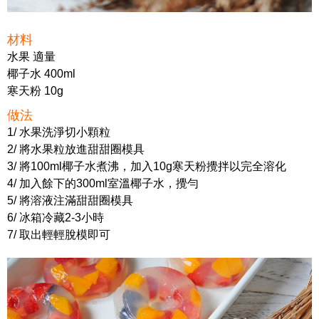
材料
水果 適量
椰子水 400ml
寒天粉 10g
做法
1/ 水果洗淨切小顆粒
2/ 將水果粒放進甜甜圈模具
3/ 將100ml椰子水煮沸，加入10g寒天粉攪拌以完全溶化
4/ 加入餘下的300ml室溫椰子水，攪勻
5/ 將溶液注滿甜甜圈模具
6/ 冰箱冷藏2-3小時
7/ 取出輕輕脫模即可