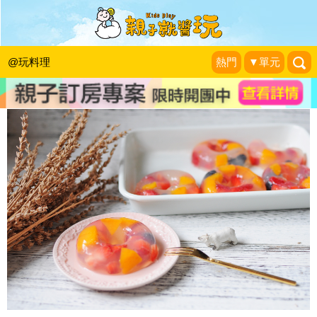
夏日小涼伴：彩虹水果甜甜圈
早安！晨之美！
|
2018-05-11
@玩料理
熱門
▼單元