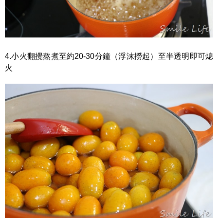
4.小火翻攪熬煮至約20-30分鐘（浮沫撈起）至半透明即可熄
火