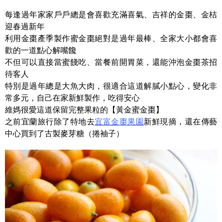
每逢過年家家戶戶總是會喜歡充滿喜氣、吉祥的金棗、金桔
迎春過新年
利用金棗產季製作蜜金棗絕對是過年最棒、全家大小都會喜
歡的一道點心解嘴饞
不但可以直接當蜜餞吃、當餐前開胃菜，還能沖泡金棗茶招
待客人
特別是過年總是大魚大肉，很適合這道解膩小點心，變化非
常多元，自己在家新鮮製作，吃得安心
維媽很愛這道保留完整果粒的【黃金蜜金棗】
之前宜蘭旅行除了特地去
宜富金棗果園
新鮮現摘，還在傳藝
中心買到了古製麥芽糖（捲袖子）