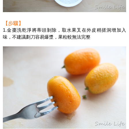
【步驟】
1.金棗洗乾淨將蒂頭剝除，取水果叉在外皮稍搓洞增加入
味，不建議劃刀容易爆漿，果粒較無法完整