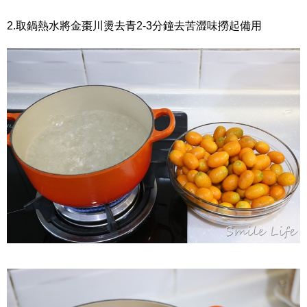
2.取鍋熱水將金棗川燙去青2-3分鐘去苦澀味撈起備用