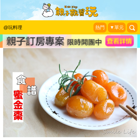
過年開運點心，潤喉黃金蜜金棗DIY
Smile Life 維媽育兒生活
|
2018-02-02
@玩料理
熱門
▼單元