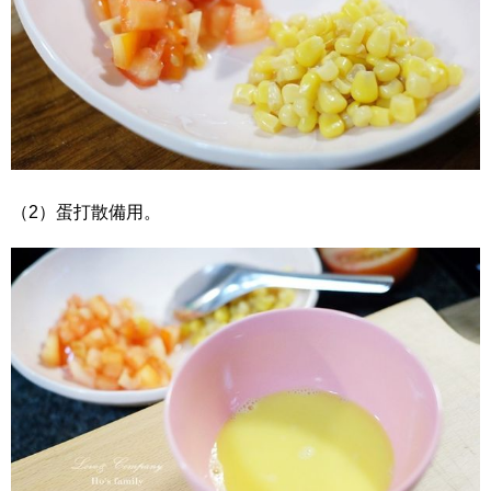
（2）蛋打散備用。