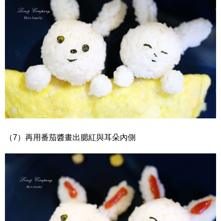
（7）再用番茄醬畫出腮紅與耳朵內側