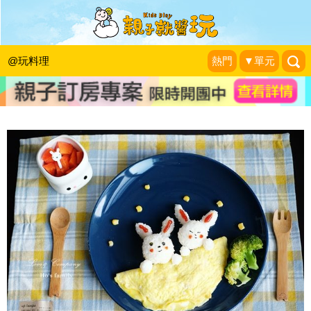
跟著玉兔賞月去！兒童便當食譜～中秋
節早餐
@玩料理
熱門
▼單元
1＋1＝3 玩學樂生活
|
2017-10-04