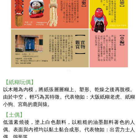
【紙糊玩偶】
以木雕為內模，將紙張層層糊上、塑形、乾燥之後再脫模。
由於中空， 輕巧為其特徵。代表物如：大阪紙糊老虎、紙糊
小狗、宮島的鹿與猿。
【土偶】
低溫素燒後，塗上白色顏料，以粗糙的油墨顏料著色的人
偶。表面與內裡均以黏土黏合成形。代表物如：出雲力士人
偶、鴿形笛。