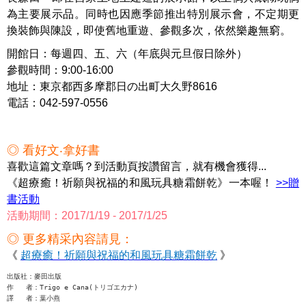
為主要展示品。同時也因應季節推出特別展示會，不定期更
換裝飾與陳設，即使舊地重遊、參觀多次，依然樂趣無窮。
開館日：每週四、五、六（年底與元旦假日除外）
參觀時間：9:00-16:00
地址：東京都西多摩郡日の出町大久野8616
電話：042-597-0556
◎ 看好文‧拿好書
喜歡這篇文章嗎？到活動頁按讚留言，就有機會獲得...
《超療癒！祈願與祝福的和風玩具糖霜餅乾》一本喔！
>>贈
書活動
活動期間：2017/1/19 - 2017/1/25
◎ 更多精采內容請見：
《
超療癒！祈願與祝福的和風玩具糖霜餅乾
》
出版社：麥田出版
作   者：Trigo e Cana(トリゴエカナ) 
譯   者：葉小燕