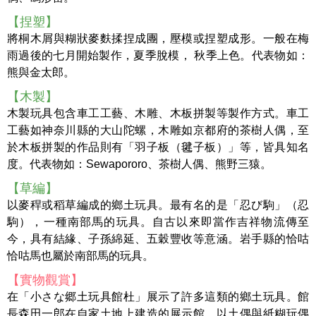
【捏塑】
將桐木屑與糊狀麥麩揉捏成團，壓模或捏塑成形。一般在梅
雨過後的七月開始製作，夏季脫模， 秋季上色。代表物如：
熊與金太郎。
【木製】
木製玩具包含車工工藝、木雕、木板拼製等製作方式。車工
工藝如神奈川縣的大山陀螺，木雕如京都府的茶樹人偶，至
於木板拼製的作品則有「羽子板（毽子板）」等，皆具知名
度。代表物如：Sewapororo、茶樹人偶、熊野三猿。
【草編】
以麥稈或稻草編成的鄉土玩具。最有名的是「忍び駒」（忍
駒），一種南部馬的玩具。自古以來即當作吉祥物流傳至
今，具有結緣、子孫綿延、五穀豐收等意涵。岩手縣的恰咕
恰咕馬也屬於南部馬的玩具。
【實物觀賞】
在「小さな郷土玩具館杜」展示了許多這類的鄉土玩具。館
長森田一郎在自家土地上建造的展示館，以土偶與紙糊玩偶