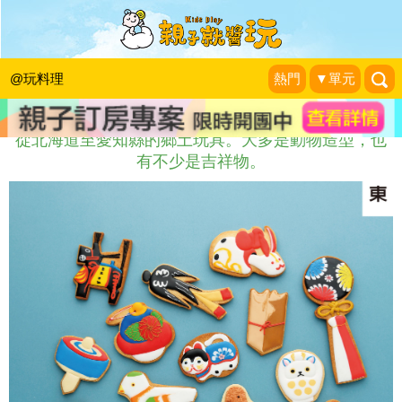
什麼是鄉土玩具？
麥田出版
|
2017-01-19
@玩料理
熱門
▼單元
從北海道至愛知縣的鄉土玩具。大多是動物造型，也
有不少是吉祥物。