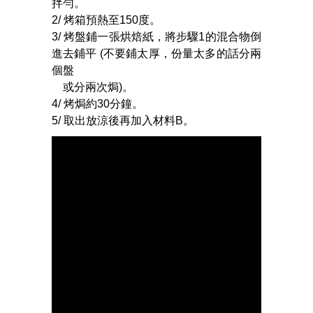
拌勻。
2/ 烤箱預熱至150度。
3/ 烤盤鋪一張烘焙紙，將步驟1的混合物倒
進去鋪平 (不要鋪太厚，份量太多的話分兩
個盤
或分兩次焗)。
4/ 烤焗約30分鐘。
5/ 取出放涼後再加入材料B。