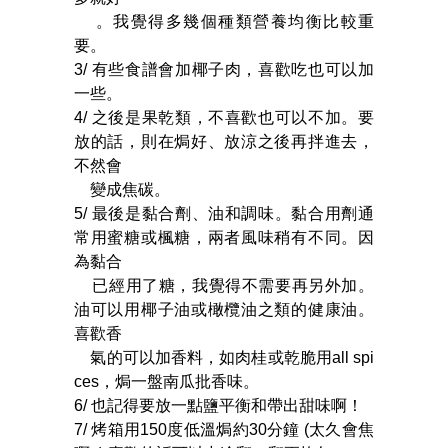
。我覺得多幾個種類營養均衡比較重
要。
3/ 有些食譜會加椰子肉，喜歡吃也可以加
一些。
4/ 之後是果乾類，不喜歡也可以不加。要
放的話，則在焗好、放涼之後再拌進去，
不然會
變成焦碳。
5/ 最後是黏合劑、油和調味。黏合用劑通
常用蜜糖或楓糖，兩者風味稍有不同。因
為黏合
已經用了糖，我覺得不需要再另外加。
油可以用椰子油或橄欖油之類的健康油。
喜歡香
氣的可以加香料，如肉桂或乾脆用all spi
ces，焗一盤南瓜批香味。
6/ 也記得要放一點鹽平衡和帶出甜味啊
！
7/ 烤箱用150度低溫焗約30分鐘 (太久會焦