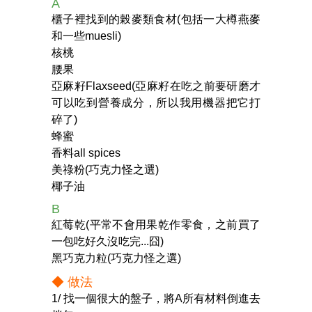
A
櫃子裡找到的榖麥類食材(包括一大樽燕麥
和一些muesli)
核桃
腰果
亞麻籽Flaxseed(亞麻籽在吃之前要研磨才
可以吃到營養成分，所以我用機器把它打
碎了)
蜂蜜
香料all spices
美祿粉(巧克力怪之選)
椰子油
B
紅莓乾(平常不會用果乾作零食，之前買了
一包吃好久沒吃完...囧)
黑巧克力粒(巧克力怪之選)
◆ 做法
1/ 找一個很大的盤子，將A所有材料倒進去