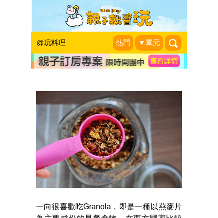
早餐？零嘴！健康美味的
「焦糖燕麥堅果」自己烤
@玩料理
熱門
▼單元
早安！晨之美！
|
2017-01-06
一向很喜歡吃Granola，即是一種以燕麥片