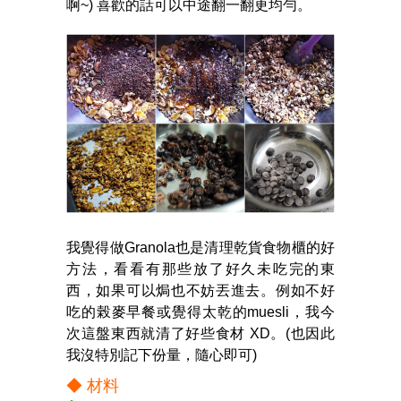
啊~) 喜歡的話可以中途翻一翻更均勻。
我覺得做Granola也是清理乾貨食物櫃的好
方法，看看有那些放了好久未吃完的東
西，如果可以焗也不妨丟進去。例如不好
吃的榖麥早餐或覺得太乾的muesli，我今
次這盤東西就清了好些食材 XD。(也因此
我沒特別記下份量，隨心即可)
◆ 材料