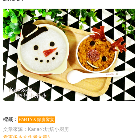
標籤：
PARTY＆節慶饗宴
文章來源：
Kanaの烘焙小廚房
看更多本文作者文章》