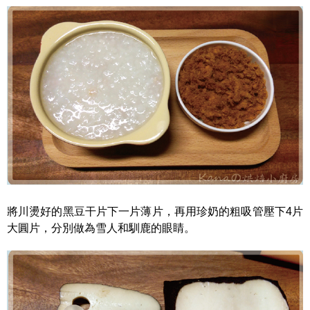
將川燙好的黑豆干片下一片薄片，再用珍奶的粗吸管壓下4片
大圓片，分別做為雪人和馴鹿的眼睛。