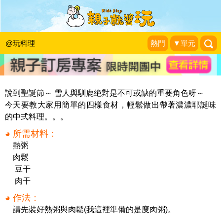
就算清粥小菜，也要加上耶誕味～雪人
稀飯配馴鹿肉鬆！
@玩料理
熱門
▼單元
Kanaの烘焙小廚房
|
2016-12-25
說到聖誕節～ 雪人與馴鹿絶對是不可或缺的重要角色呀～
今天要教大家用簡單的四樣食材，輕鬆做出帶著濃濃耶誕味
的中式料理。。。
◕ 所需材料：
熱粥
肉鬆
豆干
肉干
◕ 作法：
請先裝好熱粥與肉鬆(我這裡準備的是廋肉粥)。