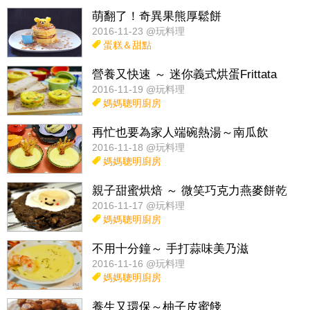
萌翻了！奇異果熊厚鬆餅
2016-11-23 @玩料理
蛋糕＆甜點
營養又快速 ～ 迷你義式烘蛋Frittata
2016-11-19 @玩料理
媽媽聰明廚房
再忙也要為家人端碗熱湯～南瓜飲
2016-11-18 @玩料理
媽媽聰明廚房
親子甜蜜烘焙 ～ 微笑巧克力燕麥餅乾
2016-11-17 @玩料理
媽媽聰明廚房
不用十分鐘～ 手打蒜味美乃滋
2016-11-16 @玩料理
媽媽聰明廚房
養生又環保～柚子皮蜜餞