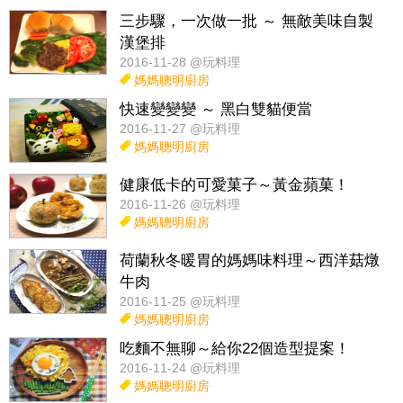
三步驟，一次做一批 ～ 無敵美味自製
漢堡排
2016-11-28 @玩料理
媽媽聰明廚房
快速變變變 ～ 黑白雙貓便當
2016-11-27 @玩料理
媽媽聰明廚房
健康低卡的可愛菓子～黃金蘋菓！
2016-11-26 @玩料理
媽媽聰明廚房
荷蘭秋冬暖胃的媽媽味料理～西洋菇燉
牛肉
2016-11-25 @玩料理
媽媽聰明廚房
吃麵不無聊～給你22個造型提案！
2016-11-24 @玩料理
媽媽聰明廚房