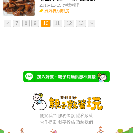
2016-11-15 @玩料理
媽媽聰明廚房
<
7
8
9
10
11
12
13
>
關於我們
服務條款
隱私政策
合作提案
我要投稿
聯絡我們