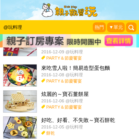
話題：
簡單料理教室
擺盤包裝術
造型甜點DIY
春季料理
@玩料理
熱門
▼單元
聖誕老人來了！穿腰帶的茄汁義大利麵
杯
2016-12-09 @玩料理
PARTY＆節慶饗宴
來吃雪人啦！簡易造型蛋包麵
2016-12-08 @玩料理
PARTY＆節慶饗宴
炫麗的～寶石薑餅屋
2016-12-06 @玩料理
PARTY＆節慶饗宴
好吃、好看、不失敗～寶石餅乾
2016-12-05 @玩料理
餅乾