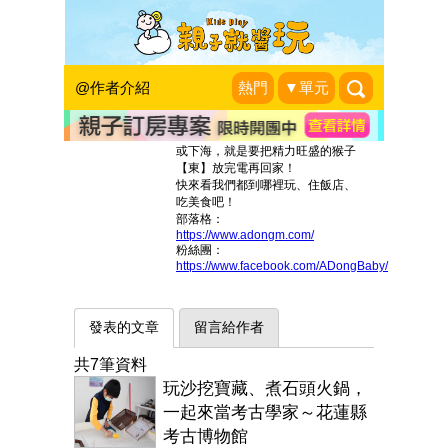
猴子【東】遊記
猴子【東】遊記
@作者介紹
熱門
▼單元
喜歡旅行的媽媽帶著猴子【東】，
開始親子旅行大冒險，不論是山上
或下海，就是要把精力旺盛的猴子
【東】放完電再回家！
快來看我們都到哪裡玩、住飯店、
吃美食吧！
部落格：
https://www.adongm.com/
粉絲團：
https://www.facebook.com/ADongBaby/
發表的文章
留言給作者
共7筆資料
玩沙挖寶藏、煮石頭火鍋，
一起來當考古學家～花蓮縣
考古博物館