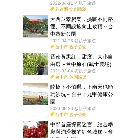
2022-04-11 @親子旅遊
花蓮縣
文創體驗
大西瓜攀爬架，挑戰不同路
徑、不同設施向上攻頂～台
中黎新公園
2021-04-26 @親子旅遊
台中市
親子公園
番茄黃黑紅，甜度、大小自
由選～台中原石(武士農場)
2021-02-04 @親子旅遊
台中市
休閒娛樂
陸橋下不怕曬，下雨天也能
玩沙坑～台中十九甲健康公
園
2020-05-23 @親子旅遊
台中市
親子公園
中部首座探索迷宮，結合攀
爬與溜滑梯的紅色城堡～台