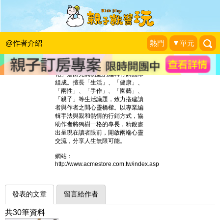
采實文化
@作者介紹
熱門
▼單元
「special made simple」是我們
的出版特色；「做讀者需要的書」
是我們對出版的信念。「采實文
化」是由充滿熱血的編輯行銷團隊
組成。擅長「生活」、「健康」、
「兩性」、「手作」、「園藝」、
「親子」等生活議題，致力搭建讀
者與作者之間心靈橋樑。以專業編
輯手法與親和熱情的行銷方式，協
助作者將獨樹一格的專長，精銳盡
出呈現在讀者眼前，開啟兩端心靈
交流，分享人生無限可能。
網站：
http://www.acmestore.com.tw/index.asp
發表的文章
留言給作者
共30筆資料