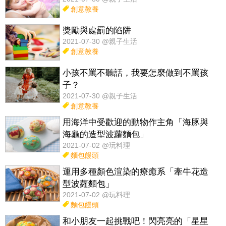
創意教養
獎勵與處罰的陷阱
2021-07-30 @親子生活
創意教養
小孩不罵不聽話，我要怎麼做到不罵孩
子？
2021-07-30 @親子生活
創意教養
用海洋中受歡迎的動物作主角「海豚與
海龜的造型波蘿麵包」
2021-07-02 @玩料理
麵包饅頭
運用多種顏色渲染的療癒系「牽牛花造
型波蘿麵包」
2021-07-02 @玩料理
麵包饅頭
和小朋友一起挑戰吧！閃亮亮的「星星