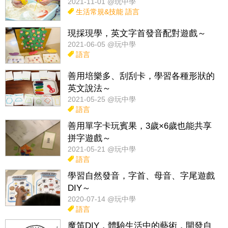
2021-11-01 @玩中學
生活常規&技能
語言
現採現學，英文字首發音配對遊戲～
2021-06-05 @玩中學
語言
善用培樂多、刮刮卡，學習各種形狀的
英文說法～
2021-05-25 @玩中學
語言
善用單字卡玩賓果，3歲×6歲也能共享
拼字遊戲～
2021-05-21 @玩中學
語言
學習自然發音，字首、母音、字尾遊戲
DIY～
2020-07-14 @玩中學
語言
魔笛DIY，體驗生活中的藝術，開發自