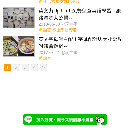
生活常規&技能
語言
英文力Up Up！免費兒童英語學習，網
路資源大公開～
2018-06-30 @玩中學
語言
線上學習資源
英文字母黑白配！字母配對與大小寫配
對練習遊戲～
2017-04-21 @玩中學
語言
1
2
3
4
>