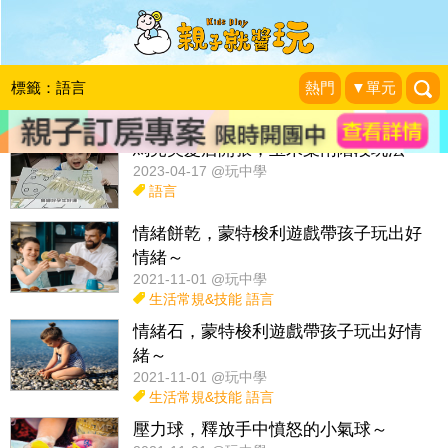
話題：
生活常規&技能
科學
玩出理財觀
簡單玩感統
標籤：語言
熱門
▼單元
生活常規檢核表diy
馬兒美髮店開張，玉米葉兩階段玩法～
2023-04-17 @玩中學
語言
情緒餅乾，蒙特梭利遊戲帶孩子玩出好
情緒～
2021-11-01 @玩中學
生活常規&技能
語言
情緒石，蒙特梭利遊戲帶孩子玩出好情
緒～
2021-11-01 @玩中學
生活常規&技能
語言
壓力球，釋放手中憤怒的小氣球～