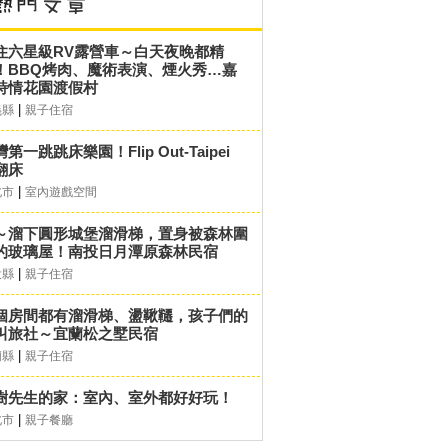
住六星級RV露營車～白天夜晚都精
！BBQ烤肉、魔術表演、煙火秀…嘉
詩情花園渡假村
|
義縣
親子住宿
第一跳跳床樂園！Flip Out-Taipei
翻床
|
北市
室內遊戲空間
～溜下圓形城堡溜滑梯，置身被森林圍
的玻璃屋！南投日月潭原森林民宿
|
投縣
親子住宿
個房間都有溜滑梯、盪鞦韆，孩子們的
叫旅社～宜蘭松之墅民宿
|
蘭縣
親子住宿
樹先生的家：室內、室外都好好玩！
|
北市
親子餐廳