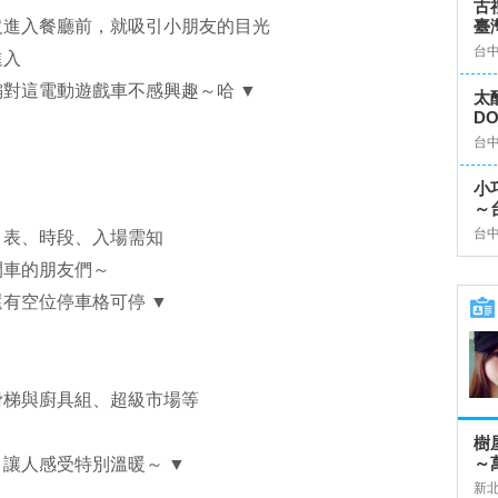
古
沒進入餐廳前，就吸引小朋友的目光
臺
台
進入
對這電動遊戲車不感興趣～哈 ▼
太
D
台
小
～
台
目表、時段、入場需知
開車的朋友們～
有空位停車格可停 ▼
滑梯與廚具組、超級市場等
樹
～
讓人感受特別溫暖～ ▼
新