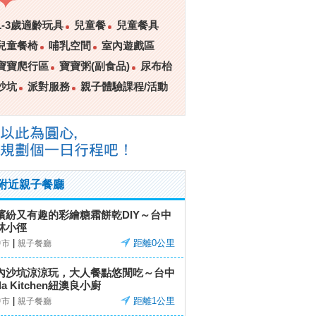
1-3歲適齡玩具
兒童餐
兒童餐具
兒童餐椅
哺乳空間
室內遊戲區
寶寶爬行區
寶寶粥(副食品)
尿布枱
沙坑
派對服務
親子體驗課程/活動
附近親子餐廳
繽紛又有趣的彩繪糖霜餅乾DIY～台中
林小徑
|
距離0公里
中市
親子餐廳
內沙坑涼涼玩，大人餐點悠閒吃～台中
la Kitchen紐澳良小廚
|
距離1公里
中市
親子餐廳