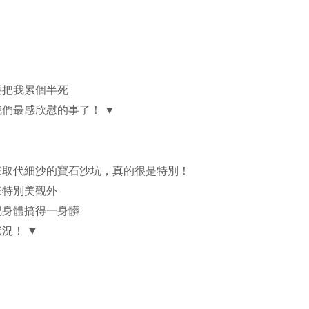
要把我累個半死
們最感欣慰的事了！ ▼
來取代細沙的寶石沙坑，真的很是特別！
來特別美觀外
把身體搞得一身髒
況！ ▼