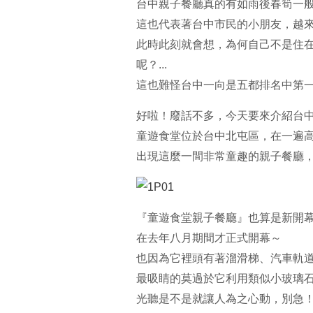
台中親子餐廳真的有如雨後春筍一
這也代表著台中市民的小朋友，越
此時此刻就會想，為何自己不是住
呢？...
這也難怪台中一向是五都排名中第
好啦！廢話不多，今天要來介紹台
童遊食堂位於台中北屯區，在一遍
出現這麼一間非常童趣的親子餐廳，
『童遊食堂親子餐廳』也算是新開
在去年八月期間才正式開幕～
也因為它裡頭有著溜滑梯、汽車軌
最吸睛的莫過於它利用類似小玻璃石取
光聽是不是就讓人為之心動，別急