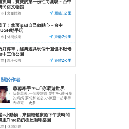
禮抓周，寶寶的第一份性向測驗～台中
灣民俗文物館
|
距離1公里
中市
文創體驗
酷了！拿著ipad自己做點心～台中
OUGH動手玩
|
距離2公里
中市
休閒娛樂
巧好停車，經典遊具玩個千遍也不厭倦
台中三信公園
|
距離2公里
中市
親子公園
關於作者
蓉蓉牽手☜ㄩˇ你環遊世界
我是蓉蓉,一個愛旅遊,愛打扮,愛分享
的媽媽 夢想和老公,小伊亞一起牽手
去環遊...
更多
屋×小動物，來個輕鬆療癒下午茶時間
萬里Time奶奶樹屋咖啡樂園
|
北市
休閒娛樂