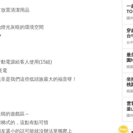
一
有放置清潔用品
TO
國
他燈光灰暗的環境空間
穿
▼
台
台
最
園N
電源給客人使用(15組)
桃
耗電
無非是我們這些低頭族最大的福音呀！
坐
桃
桃
雲
釜山
吸睛的遊戲區～
國
樓梯式的，這點有點可惜
朋友還小的話可能就沒辦法單獨爬上