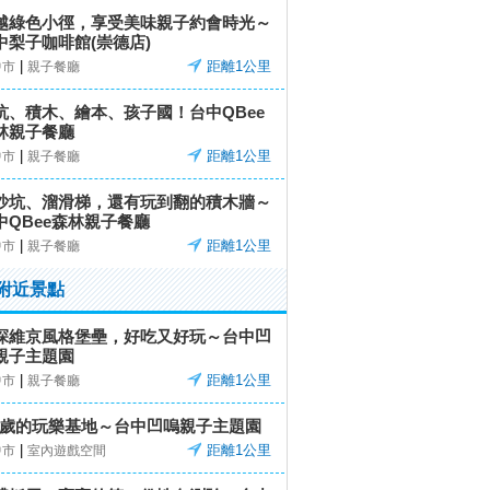
越綠色小徑，享受美味親子約會時光～
中梨子咖啡館(崇德店)
|
距離1公里
中市
親子餐廳
坑、積木、繪本、孩子國！台中QBee
林親子餐廳
|
距離1公里
中市
親子餐廳
沙坑、溜滑梯，還有玩到翻的積木牆～
中QBee森林親子餐廳
|
距離1公里
中市
親子餐廳
附近景點
探維京風格堡壘，好吃又好玩～台中凹
親子主題園
|
距離1公里
中市
親子餐廳
-6歲的玩樂基地～台中凹嗚親子主題園
|
距離1公里
中市
室內遊戲空間