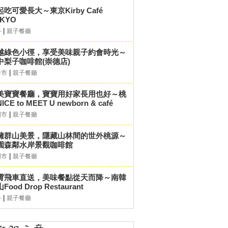
起吃可愛長大～東京Kirby Café
KYO
|
外
親子餐廳
越綠色小徑，享受美味親子約會時光～
中梨子咖啡館(崇德店)
|
中市
親子餐廳
美寶寶餐廳，寶寶用好家長用也好～桃
ICE to MEET U newborn & café
|
園市
親子餐廳
擁群山美景，隱藏山林間的世外桃源～
園森鄰水岸景觀咖啡館
|
園市
親子餐廳
霄飛車直送，美味餐點從天而降～南韓
Food Drop Restaurant
|
外
親子餐廳