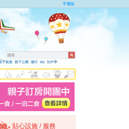
手機版
親子旅遊
親子公園
健行
diy
玩中學
貼心設施 / 服務