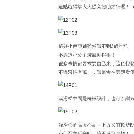
這點就得靠大人從旁協助才行喔！ 
還好小伊亞她雖然還不到3歲年紀
不過這小公主脾氣拗得很！
很多事情都要求要自己來，這也輕
不過深怕有萬一，還是會在旁觀看保
溜滑梯中間是橋樑設計，也可以訓練
溜滑梯的高度不高，下方又有軟墊
小伊亞在玩樂時，較不感到害怕！