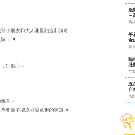
迷
～
高
先幫小朋友和大人測量額溫和消毒
平
喔！ ▼
金
新
喵
壯
售，別擔心～
苗
五
自
南
的氛圍～
為餐廳多增添可愛童趣的味道 ▼