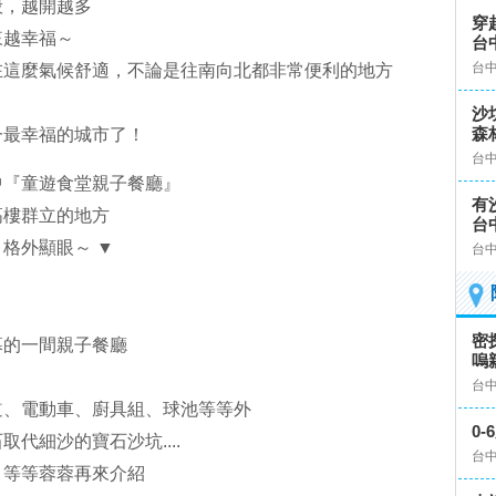
般，越開越多
穿
來越幸福～
台
台
在這麼氣候舒適，不論是往南向北都非常便利的地方
沙
森
一最幸福的城市了！
台
中『童遊食堂親子餐廳』
有
高樓群立的地方
台
格外顯眼～ ▼
台
密
幕的一間親子餐廳
嗚
台
道、電動車、廚具組、球池等等外
0
代細沙的寶石沙坑....
台
！等等蓉蓉再來介紹