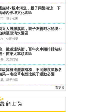
霧森林×親水河道，親子同樂清涼一下
高雄內惟埤文化園區
|
雄市
親子公園
易近人淺灘溪流，親子友善戲水秘境～
山磺溪頭清水園區
|
北市
休閒娛樂
粉、鐵道迷快衝，百年火車頭排排站好
觀～苗栗火車頭園區
|
栗縣
文創體驗
星級貨櫃造型溜滑梯，不同難度星數各
精采～南投草屯酷比親子運動公園
|
投縣
親子公園
看更多