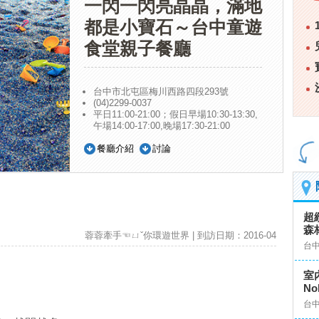
一閃一閃亮晶晶，滿地
都是小寶石～台中童遊
食堂親子餐廳
台中市北屯區梅川西路四段293號
(04)2299-0037
平日11:00-21:00；假日早場10:30-13:30,
午場14:00-17:00,晚場17:30-21:00
餐廳介紹
討論
超
森
蓉蓉牽手☜ㄩˇ你環遊世界 | 到訪日期：2016-04
台
室
No
台