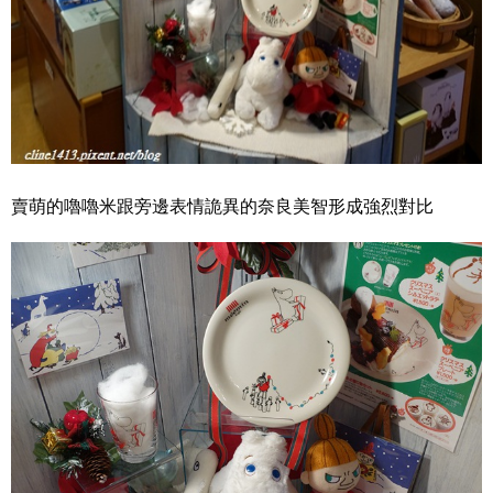
賣萌的嚕嚕米跟旁邊表情詭異的奈良美智形成強烈對比