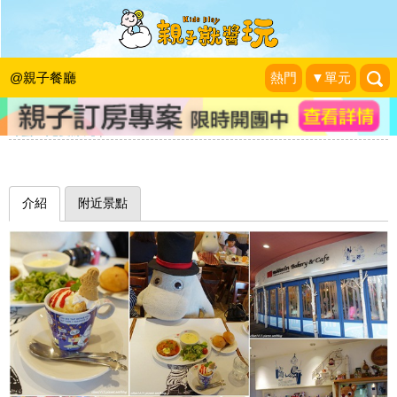
萌翻天嚕嚕米坐檯陪你喝咖啡～日本
moomin Bakery & Cafe 嚕嚕米咖啡店
@親子餐廳
熱門
▼單元
(博多運河城店)
野蠻王妃愛漂亮
|
2015-12-01
介紹
附近景點