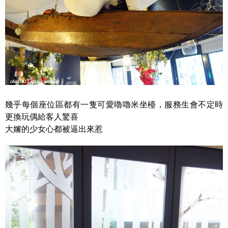
幾乎每個座位區都有一隻可愛嚕嚕米坐檯，服務生會不定時
更換玩偶給客人驚喜
大嬸的少女心都被逼出來惹