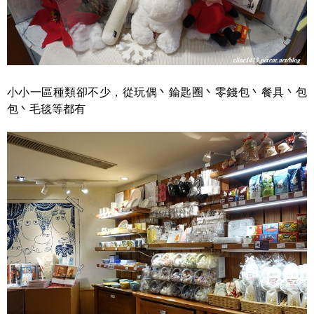
小小一區種類卻不少，從玩偶丶錀匙圈丶零錢包丶餐具丶包
包丶毛毯等都有