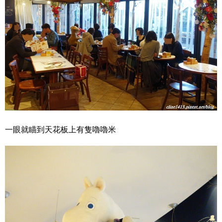
一眼就瞄到天花板上有隻嚕嚕米