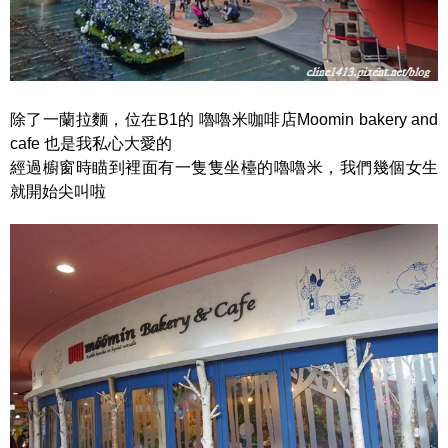
除了一蘭拉麵，位在B1的 嚕嚕米咖啡店Moomin bakery and
cafe 也是我私心大愛的
經過櫥窗時瞄到裡面有一隻隻坐檯的嚕嚕米，我們幾個女生
就開始尖叫啦