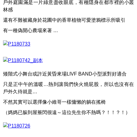
戶外庭園滿是一片綠意盡收眼底，有種隱身在都市裡的小叢
林感
還有不難被藏身於花圃中的香草植物可愛塗鴉標示所吸引
有一種偽開心農場來著 …
矮階式小舞台或許近黃昏來場LIVF BAND小型派對好適合
只是正中午的溫暖…熱到讓我們快火燒屁股，所以也沒有在
戶外久待就是…
不然其實可以選擇像小維哥一樣慵懶的躺在搖椅
（媽媽已躲到屋簷閃很遠～這位先生你不熱嗎？！！？！）