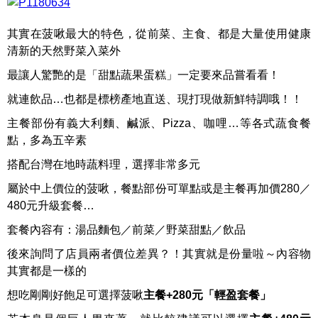
其實在菠啾最大的特色，從前菜、主食、都是大量使用健康
清新的天然野菜入菜外
最讓人驚艷的是「甜點蔬果蛋糕」一定要來品嘗看看！
就連飲品…也都是標榜產地直送、現打現做新鮮特調哦！！
主餐部份有義大利麵、鹹派、Pizza、咖哩…等各式蔬食餐
點，多為五辛素
搭配台灣在地時蔬料理，選擇非常多元
屬於中上價位的菠啾，餐點部份可單點或是主餐再加價280／
480元升級套餐…
套餐內容有：湯品麵包／前菜／野菜甜點／飲品
後來詢問了店員兩者價位差異？！其實就是份量啦～內容物
其實都是一樣的
想吃剛剛好飽足可選擇菠啾
主餐+280元「輕盈套餐」