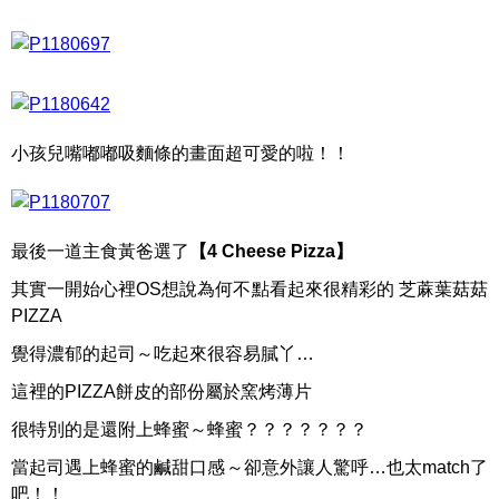
小孩兒嘴嘟嘟吸麵條的畫面超可愛的啦！！
最後一道主食黃爸選了
【4 Cheese Pizza】
其實一開始心裡OS想說為何不點看起來很精彩的 芝蔴葉菇菇
PIZZA
覺得濃郁的起司～吃起來很容易膩丫…
這裡的PIZZA餅皮的部份屬於窯烤薄片
很特別的是還附上蜂蜜～蜂蜜？？？？？？？
當起司遇上蜂蜜的鹹甜口感～卻意外讓人驚呼…也太match了
吧！！