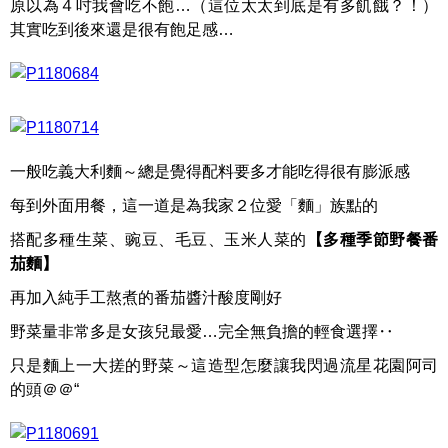
原以為４吋我會吃不飽…（這位太太到底是有多飢餓？！）
其實吃到後來還是很有飽足感…
一般吃義大利麵～總是覺得配料要多才能吃得很有膨派感
每到外面用餐，這一道是為我家２位愛「麵」族點的
搭配多種生菜、豌豆、毛豆、玉米人菜的
【多種季節野餐番
茄麵】
再加入純手工熬煮的番茄醬汁酸度剛好
野菜量非常多是女孩兒最愛…完全無負擔的輕食選擇‥
只是麵上一大搓的野菜～這造型怎麼讓我閃過流星花園阿司
的頭＠＠“