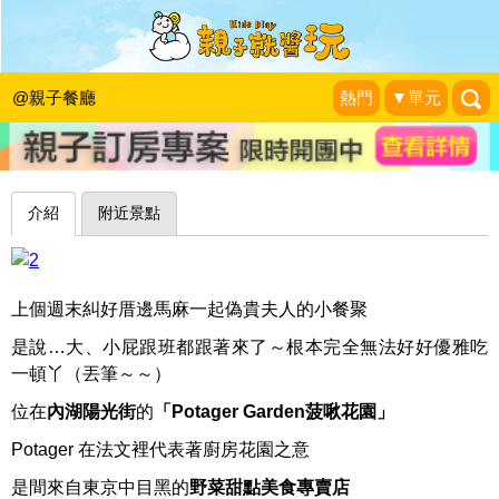
都市裡的開心花園～台北菠啾花園
Potager Garden
@親子餐廳
熱門
▼單元
Smile Life 維媽育兒生活
|
2015-05-17
介紹
附近景點
上個週末糾好厝邊馬麻一起偽貴夫人的小餐聚
是說…大、小屁跟班都跟著來了～根本完全無法好好優雅吃
一頓丫（丟筆～～）
位在
內湖陽光街
的
「Potager Garden菠啾花園」
Potager 在法文裡代表著廚房花園之意
是間來自東京中目黑的
野菜甜點美食專賣店