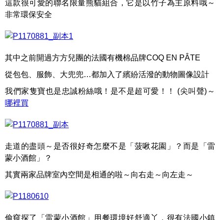
這款很可愛的聯名限量熊貓組合，它是以竹子為主原料哦～
非常環保安全
其中之前開過方方兒團的法國有機棉品牌COQ EN PÂTE
從包包、服飾、大兜兜…都加入了繽紛活潑的動物圖像設計
我們家隻寶也是忠誠粉絲哦！是不是超可愛！！ (尖叫聲)～
哪裡買
走道的盡頭～是否很好奇怎麼不是「菠啾花園」？而是「雷
蒙小酒館」？
其實兩家品牌室內空間是相通的啦～向右走～向左走～
偷窺探了「雷蒙小酒館」用餐環境好舒適丫，很有法國小鎮