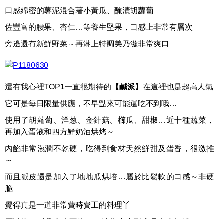
口感綿密的薯泥混合著小黃瓜、醃漬胡蘿蔔
佐豐富的腰果、杏仁…等養生堅果，口感上非常有層次
旁邊還有新鮮野菜～再淋上特調美乃滋非常爽口
還有我心裡TOP1一直很期待的
【鹹派】
在這裡也是超高人氣
它可是每日限量供應，不早點來可能還吃不到哦…
使用了胡蘿蔔、洋葱、金針菇、櫛瓜、甜椒…近十種蔬菜，
再加入蛋液和四方鮮奶油烘烤～
內餡非常濕潤不乾硬，吃得到食材天然鮮甜及蛋香，很激推
～
而且派皮還是加入了地地瓜烘培…屬於比鬆軟的口感～非硬
脆
覺得真是一道非常費時費工的料理丫