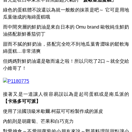
綠色的蛋糕體不說還以為就一般般的抹茶是吧～ 它可是用地
瓜葉做成的海綿蛋糕哦
而中間夾層的鮮奶油是來自日本的 Omu brand 歐牧純生鮮奶
油搭配新鮮番茄切丁
甜而不膩的鮮奶油，搭配完全吃不到地瓜葉青澀味的鬆軟海
綿蛋糕…非常清爽
但媽媽對鮮奶油還是敬而遠之啦！所以只吃了2口～就全交給
小維哥了！
接著又是一道讓人很容易誤以為是起司蛋糕或是南瓜派的
【卡洛多可可派】
使用了法國頂級米歇爾.柯茲可可粉製作成的派皮
內餡則是胡蘿蔔、芒果和白巧克力
對愛挑食～不愛胡蘿蔔的小朋友來說～野菜料理與甜點讓小