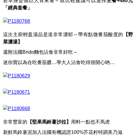
若本身是個巨人胃來著～就比較建議可以選擇
主餐+480元
「經典套餐」
這次主廚輕盈湯品是道非常濃郁～帶有點微番茄酸度的
【野
菜濃湯】
還附法國Brido麵包沾食非常好吃～
迷你寶以為在吃番茄醬…學大人沾食吃得很開心吶…
非常豐富的
【堅果馬鈴薯沙拉】
用料一點也不馬虎
新鮮馬鈴薯泥加入法國有機認證100%芥花籽特調美乃滋