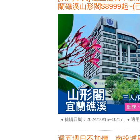
蘭礁溪山形閣$8999起~(
● 搶購日期：2024/10/15~10/17；● 適用時
週五週日不加價，南投埔