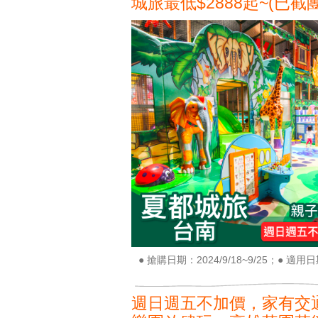
城旅最低$2888起~(已截團
● 搶購日期：2024/9/18~9/25；● 適用日期
週日週五不加價，家有交