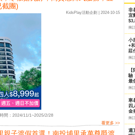
已截團)
非
KidsPlay活動企劃 | 2024-10-15
宜
$3
揪
小
+
莊
揪
【
驗
最
揪
寒
四
金
間：2024/11/1~2025/2/28
揪
看更多 >>
週
里親子渡假首選！南投埔里承萬尊爵渡