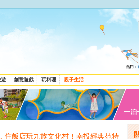
熱門：
旅遊
創意遊戲
玩料理
親子生活
價，住飯店玩九族文化村！南投經典范特