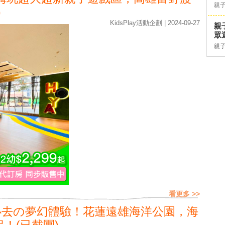
親
)
KidsPlay活動企劃 | 2024-09-27
親
眾
親
看更多 >>
必去の夢幻體驗！花蓮遠雄海洋公園，海