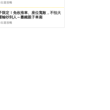
子出遊攻略
子限定！免收推車、座位寬敞，不怕大
運輸吵到人～臺鐵親子車廂
子出遊攻略