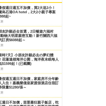
暑假週日週五不加價，買2大送2小！
蘭烏石港OA hotel，2大2小親子專案
,888起~
訂房
朋友許願必去首選，2日暢遊六福村
和動物大明星親密互動！新竹關西六福
代訂房$6088起～
訂房
限時7天】小朋友許願必去の夢幻體
！花蓮遠雄海洋公園，海洋夜未眠每人
低$1599起！(已截團)
訂房
暑假週五週日不加價，家庭房不分年齡
人入住！嘉義樂億皇家渡假酒店住宿訂
券限量$1280/張～
訂房
五週日不加價，苗栗最狂親子飯店，吃