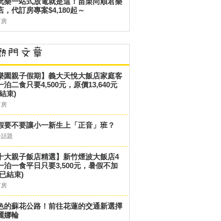
玩樂一站式放電就是這！苗栗尚順君樂
店，代訂房專案$4,180起～
訂房
樂園親子假期】義大天悅大飯店家庭客
一泊二食只要4,500元，原價13,640元
結束)
訂房
假要不要讓小一新生上「正音」班？
子話題
十大親子飯店精選】新竹煙波大飯店4
一泊一食平日只要3,500元，暑假不加
(已結束)
訂房
色的蘇花公路！前往花蓮的交通新選擇
麗娜輪