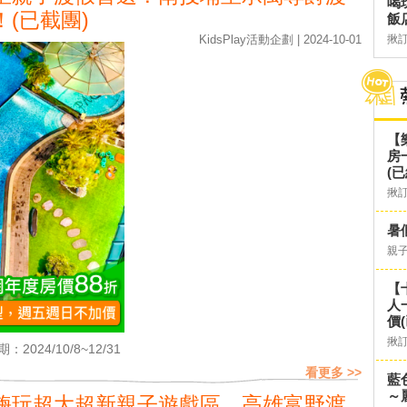
喝
(已截團)
飯
KidsPlay活動企劃 | 2024-10-01
揪
【
房
(已
揪
暑
親
【
人
價
揪
：2024/10/8~12/31
看更多 >>
藍
～
嗨玩超大超新親子遊戲區，高雄富野渡