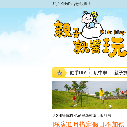
加入KidsPlay粉絲團！
動手DIY
玩中學
親子
共279筆資料
你的搜尋範圍：
揪訂房
[獨家]1月指定假日不加