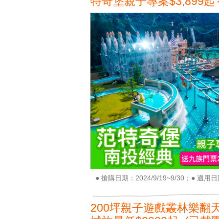
特奇堡親子專案$3,899起
● 搶購日期：2024/9/19~9/30；● 適用日期
200坪親子遊戲叢林樂