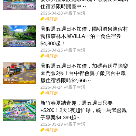
住宿券限時開團中～
2026-04-28 @親子生活
揪訂房
暑假週五週日不加價，陽明溫泉渡假村
獨棟森林木屋VILLA一泊一食住宿券
$4,800起！
2026-04-15 @親子生活
揪訂房
暑假週五週日不加價，加碼再送星際樂
園門票2張！台中都會親子飯店台中鳳
凰住宿券限時$2,666～
2026-04-14 @親子生活
揪訂房
新竹春夏踏青趣，週五週日只要
+$200！2天1夜超忙碌，統一馬武督親
子專案$4,399起～
2026-03-19 @親子生活
揪訂房