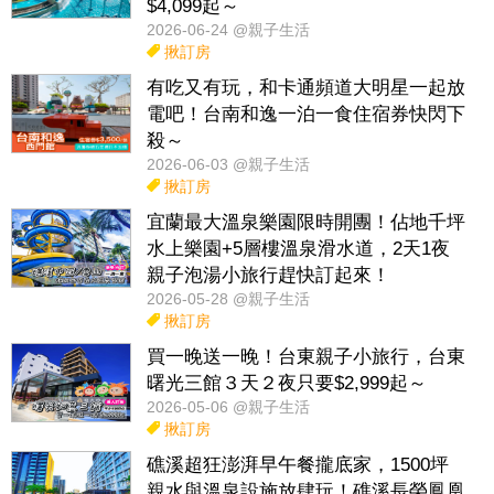
$4,099起～
2026-06-24 @親子生活
揪訂房
有吃又有玩，和卡通頻道大明星一起放
電吧！台南和逸一泊一食住宿券快閃下
殺～
2026-06-03 @親子生活
揪訂房
宜蘭最大溫泉樂園限時開團！佔地千坪
水上樂園+5層樓溫泉滑水道，2天1夜
親子泡湯小旅行趕快訂起來！
2026-05-28 @親子生活
揪訂房
買一晚送一晚！台東親子小旅行，台東
曙光三館３天２夜只要$2,999起～
2026-05-06 @親子生活
揪訂房
礁溪超狂澎湃早午餐攏底家，1500坪
親水與溫泉設施放肆玩！礁溪長榮鳳凰