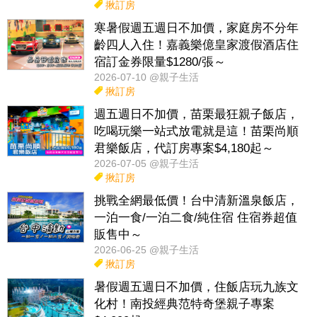
揪訂房
寒暑假週五週日不加價，家庭房不分年
齡四人入住！嘉義樂億皇家渡假酒店住
宿訂金券限量$1280/張～
2026-07-10 @親子生活
揪訂房
週五週日不加價，苗栗最狂親子飯店，
吃喝玩樂一站式放電就是這！苗栗尚順
君樂飯店，代訂房專案$4,180起～
2026-07-05 @親子生活
揪訂房
挑戰全網最低價！台中清新溫泉飯店，
一泊一食/一泊二食/純住宿 住宿券超值
販售中～
2026-06-25 @親子生活
揪訂房
暑假週五週日不加價，住飯店玩九族文
化村！南投經典范特奇堡親子專案