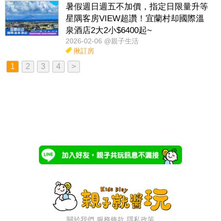
暑假週日週五不加價，指定日限量升等
星隅客房VIEW超讚！宜蘭村却國際溫
泉酒店2大2小$6400起~
2026-02-06 @親子生活
揪訂房
1
2
3
4
>
關於我們
服務條款
隱私政策