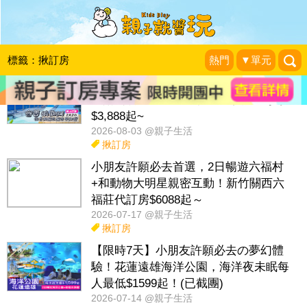
話題：
天冷保暖
冷知識
教孩子做家事
親子話題
活動專區
標籤：揪訂房
熱門
▼單元
非暑假週日週五不加價，買2大送2小！
宜蘭烏石港OA hotel，2大2小親子專案
$3,888起~
2026-08-03 @親子生活
揪訂房
小朋友許願必去首選，2日暢遊六福村
+和動物大明星親密互動！新竹關西六
福莊代訂房$6088起～
2026-07-17 @親子生活
揪訂房
【限時7天】小朋友許願必去の夢幻體
驗！花蓮遠雄海洋公園，海洋夜未眠每
人最低$1599起！(已截團)
2026-07-14 @親子生活