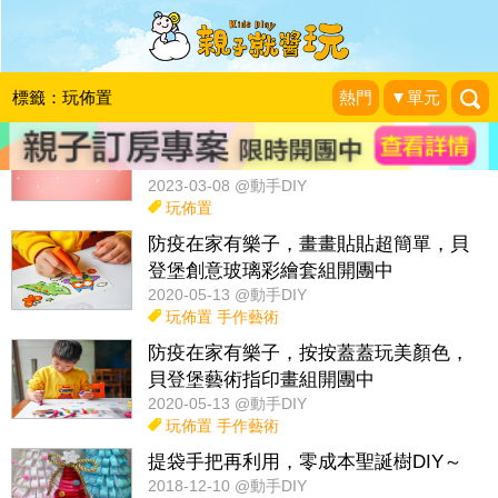
話題：
玩具diy
佈置改造
紅包袋diy
收納妙方diy
玩科學
標籤：玩佈置
熱門
▼單元
春意盎然DIY，在家裡變出一棵櫻花樹
～
2023-03-08 @動手DIY
玩佈置
防疫在家有樂子，畫畫貼貼超簡單，貝
登堡創意玻璃彩繪套組開團中
2020-05-13 @動手DIY
玩佈置
手作藝術
防疫在家有樂子，按按蓋蓋玩美顏色，
貝登堡藝術指印畫組開團中
2020-05-13 @動手DIY
玩佈置
手作藝術
提袋手把再利用，零成本聖誕樹DIY～
2018-12-10 @動手DIY