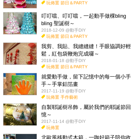
玩佈置
節日＆PARTY
叮叮噹、叮叮噹，一起動手做棵bling
bling 聖誕樹～
2018-12-09 @動手DIY
玩佈置
節日＆PARTY
我剪、我貼、我縫縫縫！手眼協調好輕
鬆，紅包袋鞭炮完成囉～
2018-01-18 @動手DIY
玩佈置
節日＆PARTY
就愛動手做，留下記憶中的每一個小手
手～手掌鋁箔畫
2017-11-19 @動手DIY
玩佈置
手作藝術
自製耶誕樹吊飾，屬於我們的耶誕節回
憶～
2017-11-14 @動手DIY
玩佈置
北歐風移動式木箱，一咖好箱子陪你收