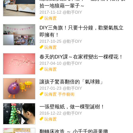
拾一地狼藉一輩子～
2017-11-12 @動手DIY
玩佈置
DIY三角旗！只要十分鐘，歡樂氣氛立
即擁有！
2017-10-25 @動手DIY
玩佈置
春天的DIY課～在家裡變出一棵櫻花！
2017-04-10 @動手DIY
玩佈置
讓孩子驚喜翻倍的「氣球雞」
2017-01-23 @動手DIY
玩佈置
手作藝術
一張壁報紙，做一棵聖誕樹！
2016-12-22 @動手DIY
玩佈置
翻轉床改造 ～ 小千千的蔬果攤