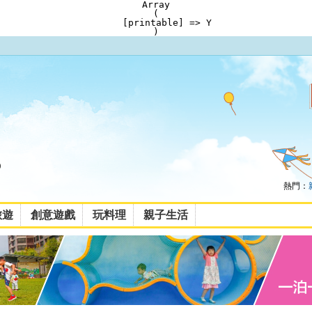
Array

(

    [printable] => Y

熱門：
旅遊
創意遊戲
玩料理
親子生活