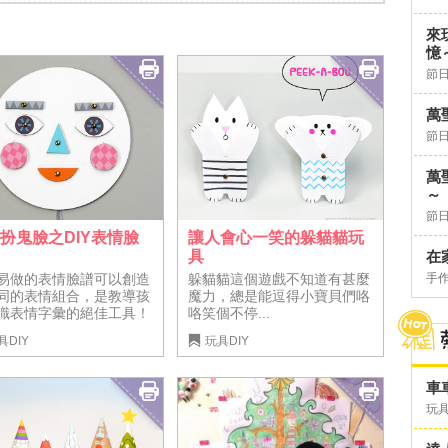
來
憶
節日
萬
節日
萬
～
節日
讓人會心一笑的躲貓貓玩
扮鬼臉之DIY表情臉
具
在
躲貓貓這個遊戲不知道有甚麼
手
易做的表情臉譜可以創造
魔力，總是能逗得小寶貝們咯
同的表情組合，是教導孩
咯笑個不停...
識表情字彙的絕佳工具！
具DIY
玩具DIY
車
玩具