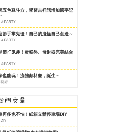
玩五色豆斗方，學習吉祥話增加國字記
～
＆PARTY
聖節手掌鬼怪！自己的鬼怪自己創造～
＆PARTY
聖節打鬼趣！蛋糕盤、發射器完美結合
＆PARTY
家也能玩！流體顏料畫，誕生～
作藝術
車再多也不怕！紙箱立體停車場DIY
DIY