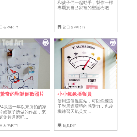
和孩子們一起動手，製作一棵
專屬於自己家裡的聖誕樹吧！
日＆PARTY
節日＆PARTY
滿驚奇的聖誕倒數照片
小小氣象播報員
曆
使用這個溫度站，可以鍛練孩
子對周遭環境的感受力，也趁
24張這一年以來所拍的家
機練習天氣英文...
片或孩子所做的作品，來
誕倒數月曆吧...
日＆PARTY
玩具DIY