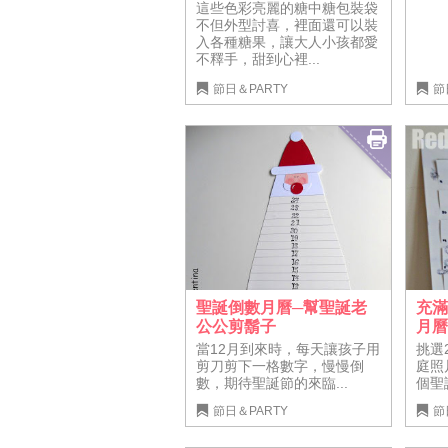
這些色彩亮麗的糖中糖包裝袋
不但外型討喜，裡面還可以裝
入各種糖果，讓大人小孩都愛
不釋手，甜到心裡...
節日＆PARTY
節
聖誕倒數月曆─幫聖誕老
充
公公剪鬍子
月
當12月到來時，每天讓孩子用
挑選
剪刀剪下一格數字，慢慢倒
庭照
數，期待聖誕節的來臨...
個聖
節日＆PARTY
節