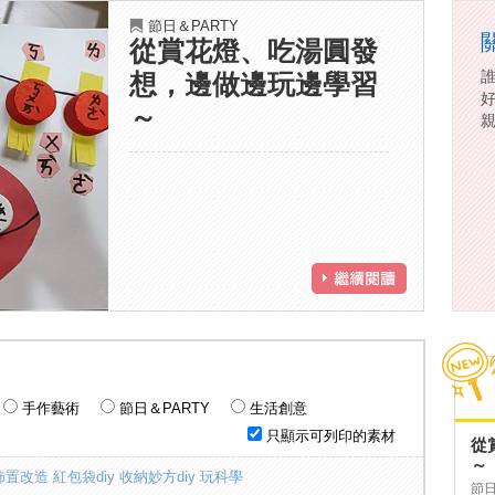
節日＆PARTY
從賞花燈、吃湯圓發
想，邊做邊玩邊學習
～
手作藝術
節日＆PARTY
生活創意
只顯示可列印的素材
從
～
佈置改造
紅包袋diy
收納妙方diy
玩科學
節日