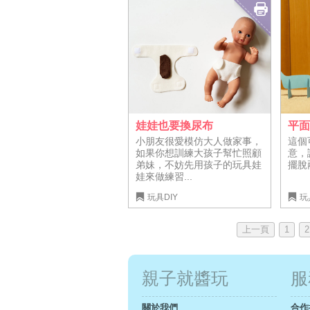
娃娃也要換尿布
平
小朋友很愛模仿大人做家事，
這個
如果你想訓練大孩子幫忙照顧
意，
弟妹，不妨先用孩子的玩具娃
擺脫
娃來做練習...
玩具DIY
玩
上一頁
1
2
親子就醬玩
服
關於我們
合作