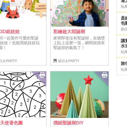
達
玩具
是
包
節日
3D紙娃娃
彩繪超大耶誕樹
貝一起製作可愛的聖誕
家裡即使沒有聖誕樹，在牆壁
讓
紙娃娃！也能用紙娃娃玩
上貼上這麼一張，瞬間就很有
水道
喔！
聖誕節的氣氛了！
玩具
日＆PARTY
節日＆PARTY
旅行
玩具
摺紙聖誕樹DIY
誕天使著色圖