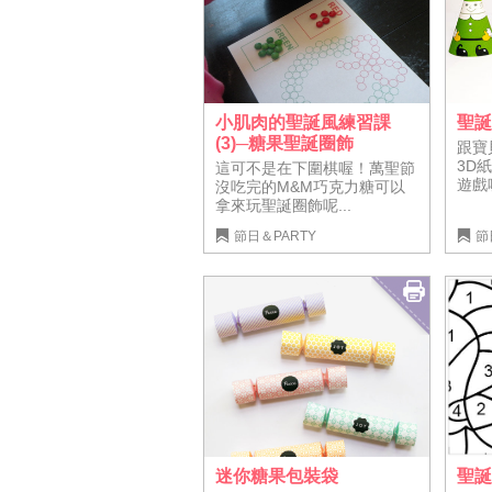
小肌肉的聖誕風練習課
聖誕
(3)─糖果聖誕圈飾
跟寶
3D
這可不是在下圍棋喔！萬聖節
遊戲
沒吃完的M&M巧克力糖可以
拿來玩聖誕圈飾呢...
節日＆PARTY
節
迷你糖果包裝袋
聖