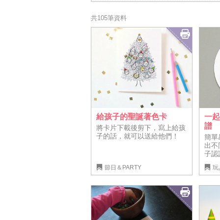
共105筆資料
給孩子的聖誕著色卡
一起
譜
將卡片下載後剪下，寫上給孩
子的話，就可以送給他們！
簡單
出不
子認
節日＆PARTY
玩