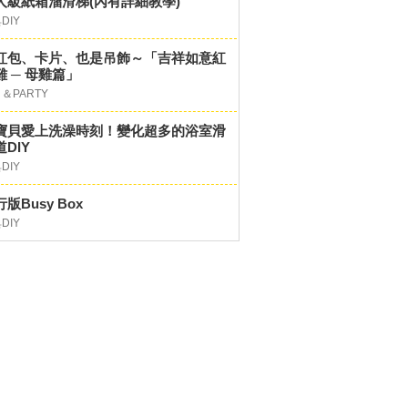
人級紙箱溜滑梯(內有詳細教學)
DIY
紅包、卡片、也是吊飾～「吉祥如意紅
雞 ─ 母雞篇」
＆PARTY
寶貝愛上洗澡時刻！變化超多的浴室滑
DIY
DIY
版Busy Box
DIY