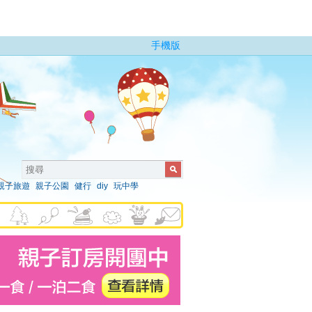
手機版
親子旅遊
親子公園
健行
diy
玩中學