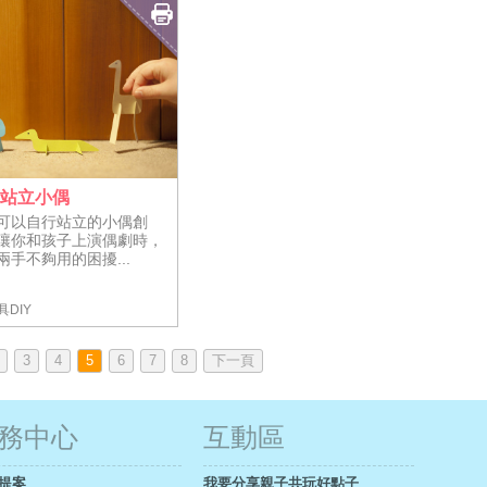
面站立小偶
可以自行站立的小偶創
讓你和孩子上演偶劇時，
兩手不夠用的困擾...
具DIY
3
4
5
6
7
8
下一頁
務中心
互動區
提案
我要分享親子共玩好點子