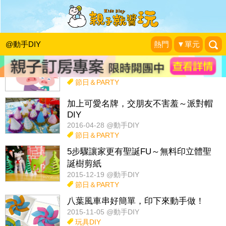
話題：
玩具diy
佈置改造
紅包袋diy
收納妙方diy
玩科學
@動手DIY
熱門
▼單元
自己的母親節繪本自己做
2017-05-14 @動手DIY
節日＆PARTY
加上可愛名牌，交朋友不害羞～派對帽
DIY
2016-04-28 @動手DIY
節日＆PARTY
5步驟讓家更有聖誕FU～無料印立體聖
誕樹剪紙
2015-12-19 @動手DIY
節日＆PARTY
八葉風車串好簡單，印下來動手做！
2015-11-05 @動手DIY
玩具DIY