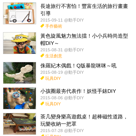
長途旅行不害怕！豐富生活的旅行畫畫
引導
2015-09-11 @動手DIY
手作藝術
黃色旋風魅力無法擋！小小兵時尚造型
帽DIY～
2015-08-31 @動手DIY
生活創意
侏羅紀木偶戲！Q版暴龍咪咪～吼
2015-08-19 @動手DIY
玩具DIY
小孩圈最夯代表作！妖怪手錶DIY
2015-08-06 @動手DIY
玩具DIY
茶几變身樂高遊戲桌！超棒磁性道路，
玩樂收納一把罩
2015-07-28 @動手DIY