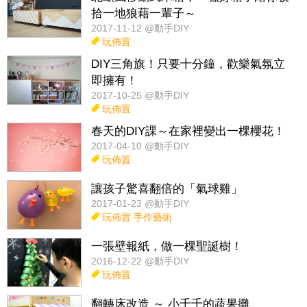
拾一地狼藉一輩子～
2017-11-12 @動手DIY
玩佈置
DIY三角旗！只要十分鐘，歡樂氣氛立
即擁有！
2017-10-25 @動手DIY
玩佈置
春天的DIY課～在家裡變出一棵櫻花！
2017-04-10 @動手DIY
玩佈置
讓孩子驚喜翻倍的「氣球雞」
2017-01-23 @動手DIY
玩佈置
手作藝術
一張壁報紙，做一棵聖誕樹！
2016-12-22 @動手DIY
玩佈置
翻轉床改造 ～ 小千千的蔬果攤