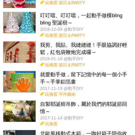
玩佈置
節日＆PARTY
叮叮噹、叮叮噹，一起動手做棵bling
bling 聖誕樹～
2018-12-09 @動手DIY
玩佈置
節日＆PARTY
我剪、我貼、我縫縫縫！手眼協調好輕
鬆，紅包袋鞭炮完成囉～
2018-01-18 @動手DIY
玩佈置
節日＆PARTY
就愛動手做，留下記憶中的每一個小手
手～手掌鋁箔畫
2017-11-19 @動手DIY
玩佈置
手作藝術
自製耶誕樹吊飾，屬於我們的耶誕節回
憶～
2017-11-14 @動手DIY
玩佈置
北歐風移動式木箱，一咖好箱子陪你收