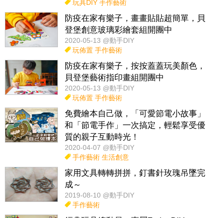
玩具DIY
手作藝術
防疫在家有樂子，畫畫貼貼超簡單，貝
登堡創意玻璃彩繪套組開團中
2020-05-13 @動手DIY
玩佈置
手作藝術
防疫在家有樂子，按按蓋蓋玩美顏色，
貝登堡藝術指印畫組開團中
2020-05-13 @動手DIY
玩佈置
手作藝術
免費繪本自己做，「可愛節電小故事」
和「節電手作」一次搞定，輕鬆享受優
質的親子互動時光！
2020-04-07 @動手DIY
手作藝術
生活創意
家用文具轉轉拼拼，釘書針玫瑰吊墜完
成～
2019-08-10 @動手DIY
手作藝術