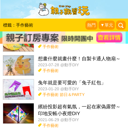
話題：
玩具diy
佈置改造
紅包袋diy
收納妙方diy
玩科學
標籤：手作藝術
熱門
▼單元
在家也能玩！流體顏料畫，誕生～
2023-07-28 @動手DIY
手作藝術
想畫什麼就畫什麼！自製卡通人物扇～
2023-07-28 @動手DIY
手作藝術
兔年就是要可愛的「兔子紅包」
2023-01-20 @動手DIY
手作藝術
節日＆PARTY
繽紛投影超有氣氛，一起在家偽露營～
印地安帳小夜燈DIY
2021-06-29 @動手DIY
手作藝術