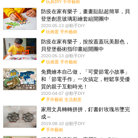
玩具DIY
手作藝術
防疫在家有樂子，畫畫貼貼超簡單，貝
登堡創意玻璃彩繪套組開團中
2020-05-13 @動手DIY
玩佈置
手作藝術
防疫在家有樂子，按按蓋蓋玩美顏色，
貝登堡藝術指印畫組開團中
2020-05-13 @動手DIY
玩佈置
手作藝術
免費繪本自己做，「可愛節電小故事」
和「節電手作」一次搞定，輕鬆享受優
質的親子互動時光！
2020-04-07 @動手DIY
手作藝術
生活創意
家用文具轉轉拼拼，釘書針玫瑰吊墜完
成～
2019-08-10 @動手DIY
手作藝術