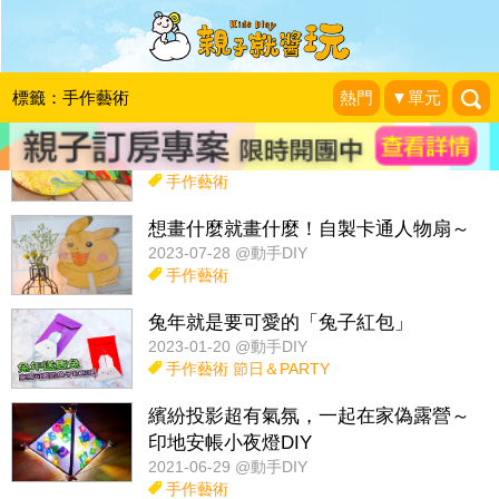
話題：
玩具diy
佈置改造
紅包袋diy
收納妙方diy
玩科學
標籤：手作藝術
熱門
▼單元
在家也能玩！流體顏料畫，誕生～
2023-07-28 @動手DIY
手作藝術
想畫什麼就畫什麼！自製卡通人物扇～
2023-07-28 @動手DIY
手作藝術
兔年就是要可愛的「兔子紅包」
2023-01-20 @動手DIY
手作藝術
節日＆PARTY
繽紛投影超有氣氛，一起在家偽露營～
印地安帳小夜燈DIY
2021-06-29 @動手DIY
手作藝術