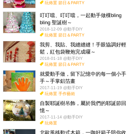
玩佈置
節日＆PARTY
叮叮噹、叮叮噹，一起動手做棵bling
bling 聖誕樹～
2018-12-09 @動手DIY
玩佈置
節日＆PARTY
我剪、我貼、我縫縫縫！手眼協調好輕
鬆，紅包袋鞭炮完成囉～
2018-01-18 @動手DIY
玩佈置
節日＆PARTY
就愛動手做，留下記憶中的每一個小手
手～手掌鋁箔畫
2017-11-19 @動手DIY
玩佈置
手作藝術
自製耶誕樹吊飾，屬於我們的耶誕節回
憶～
2017-11-14 @動手DIY
玩佈置
北歐風移動式木箱，一咖好箱子陪你收