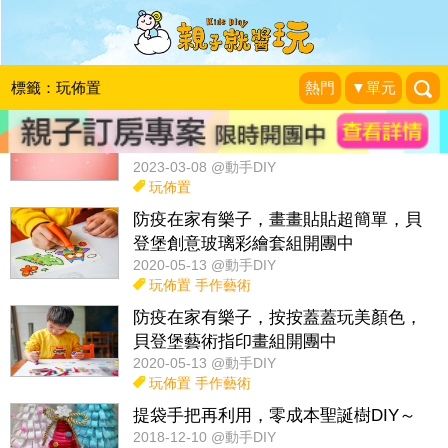
話題：
玩具diy
佈置改造
紅包袋diy
收納妙方diy
玩科學
標籤：玩佈置
熱門
▼單元
春意盎然DIY，在家裡變出一棵櫻花樹
～
2023-03-08 @動手DIY
玩佈置
防疫在家有樂子，畫畫貼貼超簡單，貝
登堡創意玻璃彩繪套組開團中
2020-05-13 @動手DIY
玩佈置
手作藝術
防疫在家有樂子，按按蓋蓋玩美顏色，
貝登堡藝術指印畫組開團中
2020-05-13 @動手DIY
玩佈置
手作藝術
提袋手把再利用，零成本聖誕樹DIY～
2018-12-10 @動手DIY