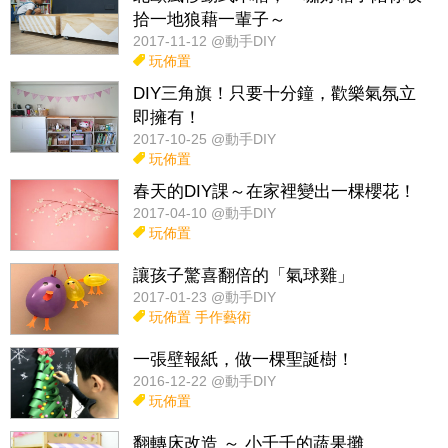
拾一地狼藉一輩子～
2017-11-12 @動手DIY
玩佈置
DIY三角旗！只要十分鐘，歡樂氣氛立
即擁有！
2017-10-25 @動手DIY
玩佈置
春天的DIY課～在家裡變出一棵櫻花！
2017-04-10 @動手DIY
玩佈置
讓孩子驚喜翻倍的「氣球雞」
2017-01-23 @動手DIY
玩佈置
手作藝術
一張壁報紙，做一棵聖誕樹！
2016-12-22 @動手DIY
玩佈置
翻轉床改造 ～ 小千千的蔬果攤